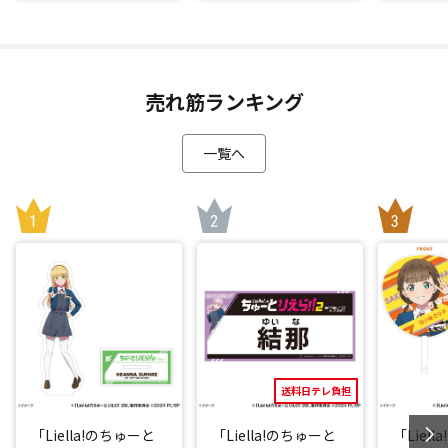
売れ筋ランキング
一覧へ
送料日テレ負担
「Liella!のちゅーと
「Liella!のちゅーと
「Liel