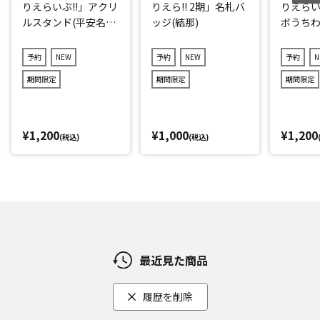
りえらいぶ!!」アクリ
りえら!! 2期」名札バ
りえらい
ルスタンド(平安名す
ッジ(結那)
ボうちわ
みれ)
子)
予約
NEW
予約
NEW
予約
N
期間限定
期間限定
期間限定
¥1,200
¥1,000
¥1,200
(税込)
(税込)
最近見た商品
履歴を削除