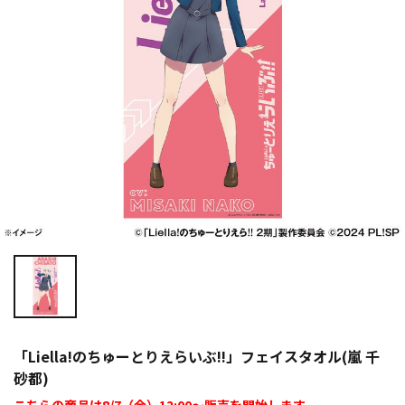
「Liella!のちゅーとりえらいぶ!!」フェイスタオル(嵐 千
砂都)