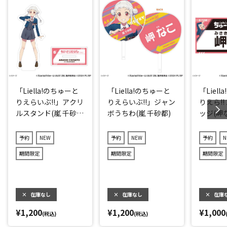
「Liella!のちゅーと
「Liella!のちゅーと
「Liel
りえらいぶ!!」アクリ
りえらいぶ!!」ジャン
りえら!!
ルスタンド(嵐 千砂
ボうちわ(嵐 千砂都)
ッジ(岬
都)
予約
NEW
予約
NEW
予約
N
期間限定
期間限定
期間限定
×
在庫なし
×
在庫なし
×
在庫
¥1,200
¥1,200
¥1,000
(税込)
(税込)