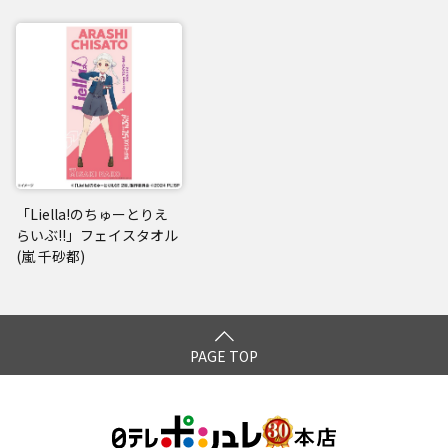
「Liella!のちゅーとりえ
らいぶ!!」フェイスタオル
(嵐 千砂都)
PAGE TOP