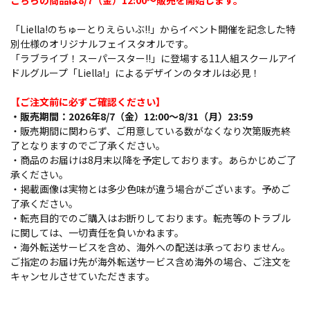
こちらの商品は8/7（金）12:00～販売を開始します。
「Liella!のちゅーとりえらいぶ!!」からイベント開催を記念した特
別仕様のオリジナルフェイスタオルです。
「ラブライブ！スーパースター!!」に登場する11人組スクールアイ
ドルグループ「Liella!」によるデザインのタオルは必見！
【ご注文前に必ずご確認ください】
・販売期間：2026年8/7（金）12:00～8/31（月）23:59
・販売期間に関わらず、ご用意している数がなくなり次第販売終
了となりますのでご了承ください。
・商品のお届けは8月末以降を予定しております。あらかじめご了
承ください。
・掲載画像は実物とは多少色味が違う場合がございます。予めご
了承ください。
・転売目的でのご購入はお断りしております。転売等のトラブル
に関しては、一切責任を負いかねます。
・海外転送サービスを含め、海外への配送は承っておりません。
ご指定のお届け先が海外転送サービス含め海外の場合、ご注文を
キャンセルさせていただきます。