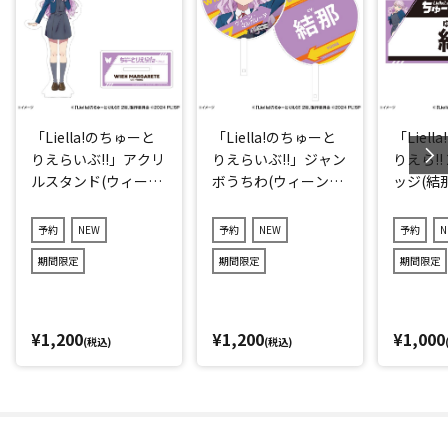
「Liella!のちゅーと
「Liella!のちゅーと
「Liel
りえらいぶ!!」アクリ
りえらいぶ!!」ジャン
りえら!!
ルスタンド(ウィー
ボうちわ(ウィーン・
ッジ(結那
ン・マルガレーテ)
マルガレーテ)
予約
NEW
予約
NEW
予約
N
期間限定
期間限定
期間限定
¥1,200
¥1,200
¥1,000
(税込)
(税込)