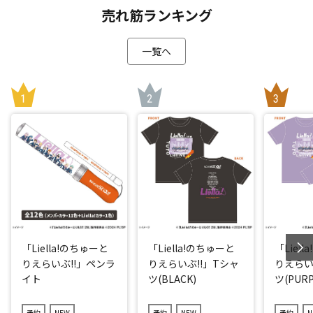
売れ筋ランキング
一覧へ
「Liella!のちゅーと
「Liella!のちゅーと
「Liel
りえらいぶ!!」ペンラ
りえらいぶ!!」Tシャ
りえらい
イト
ツ(BLACK)
ツ(PURP
予約
NEW
予約
NEW
予約
N