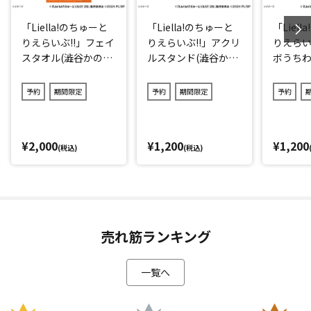
「Liella!のちゅーと
「Liella!のちゅーと
「Liel
りえらいぶ!!」フェイ
りえらいぶ!!」アクリ
りえらい
スタオル(澁谷かの
ルスタンド(澁谷かの
ボうちわ
ん)
ん)
ん)
予約
期間限定
予約
期間限定
予約
¥2,000
¥1,200
¥1,200
(税込)
(税込)
売れ筋ランキング
一覧へ