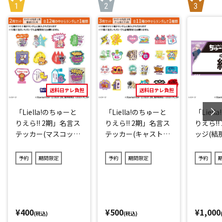
送料日テレ負担
送料日テレ負担
「Liella!のちゅーと
「Liella!のちゅーと
「Liel
りえら!! 2期」名言ス
りえら!! 2期」名言ス
りえら!!
テッカー(マスコット
テッカー(キャストve
ッジ(結那
キャラver.)2点セット
r.)3点セット(ランダ
(ランダム12種)
ム11種)
予約
期間限定
予約
期間限定
予約
¥400
¥500
¥1,000
(税込)
(税込)