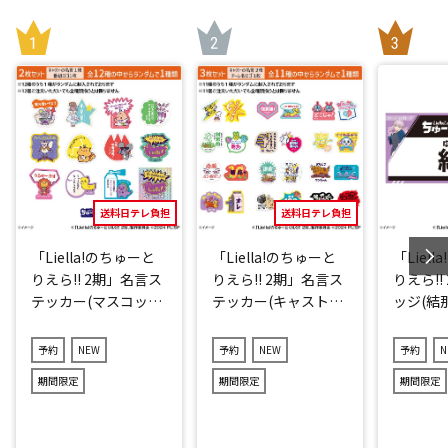
送料日テレ負担
送料日テレ負担
「Liella!のちゅーと
「Liella!のちゅーと
「Liel
りえら!! 2期」名言ス
りえら!! 2期」名言ス
りえら!!
テッカー(マスコット
テッカー(キャストve
ッジ(結那
キャラver.)2点セット
r.)3点セット(ランダ
(ランダム12種)
ム11種)
予約
NEW
予約
NEW
予約
N
期間限定
期間限定
期間限定