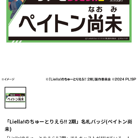
「Liella!のちゅーとりえら!! 2期」名札バッジ(ペイトン尚
未)