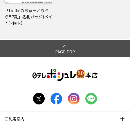
「Liella!のちゅーとりえ
ら!! 2期」名札バッジ(ペイ
トン尚未)
PAGE TOP
ご利用案内