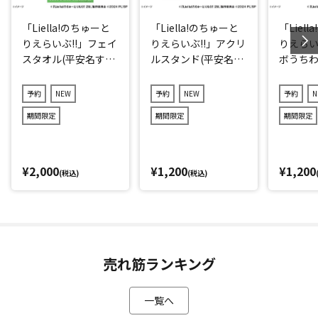
「Liella!のちゅーと
「Liella!のちゅーと
「Liel
りえらいぶ!!」フェイ
りえらいぶ!!」アクリ
りえらい
スタオル(平安名すみ
ルスタンド(平安名す
ボうちわ
れ)
みれ)
れ)
予約
NEW
予約
NEW
予約
N
期間限定
期間限定
期間限定
¥2,000
¥1,200
¥1,200
(税込)
(税込)
売れ筋ランキング
一覧へ