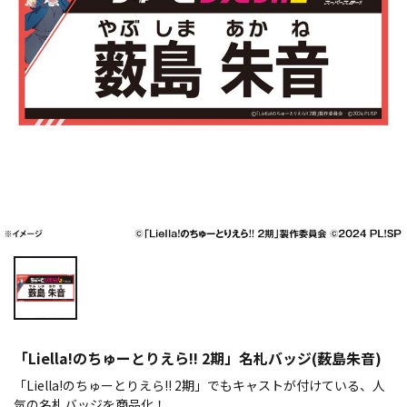
「Liella!のちゅーとりえら!! 2期」名札バッジ(薮島朱音)
「Liella!のちゅーとりえら!! 2期」でもキャストが付けている、人
気の名札バッジを商品化！