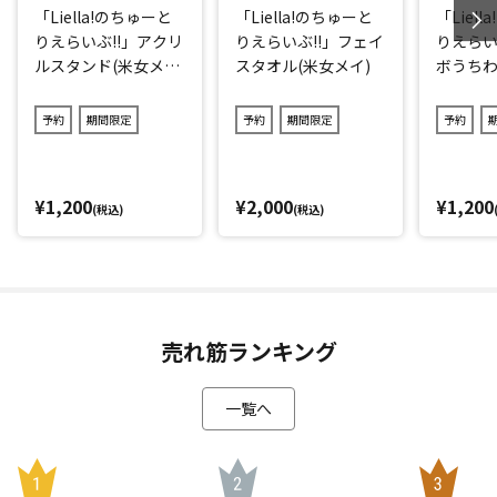
「Liella!のちゅーと
「Liella!のちゅーと
「Liel
りえらいぶ!!」アクリ
りえらいぶ!!」フェイ
りえらい
ルスタンド(米女メ
スタオル(米女メイ)
ボうちわ
イ)
予約
期間限定
予約
期間限定
予約
¥1,200
¥2,000
¥1,200
(税込)
(税込)
売れ筋ランキング
一覧へ