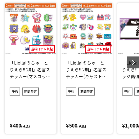
送料日テレ負担
送料日テレ負担
「Liella!のちゅーと
「Liella!のちゅーと
「Liel
りえら!! 2期」名言ス
りえら!! 2期」名言ス
りえら!!
テッカー(マスコット
テッカー(キャストve
ッジ(結那
キャラver.)2点セット
r.)3点セット(ランダ
(ランダム12種)
ム11種)
予約
期間限定
予約
期間限定
予約
¥400
¥500
¥1,000
(税込)
(税込)