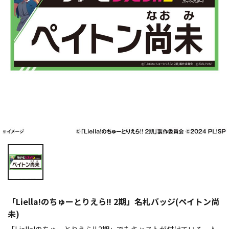
「Liella!のちゅーとりえら!! 2期」名札バッジ(ペイトン尚
未)