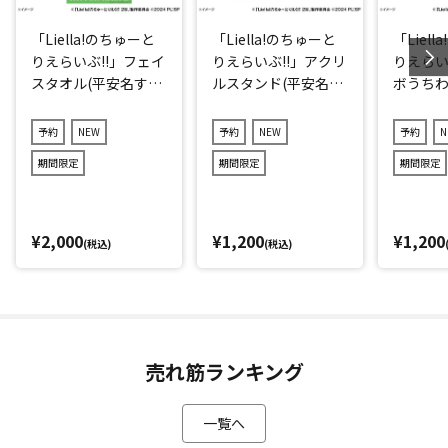
「Liella!のちゅーと
「Liella!のちゅーと
「Liel
りえらいぶ!!」フェイ
りえらいぶ!!」アクリ
りえらい
スタオル(平安名すみ
ルスタンド(平安名す
ボうちわ
れ)
みれ)
れ)
予約
NEW
予約
NEW
予約
N
期間限定
期間限定
期間限定
¥2,000
¥1,200
¥1,200
(税込)
(税込)
売れ筋ランキング
一覧へ