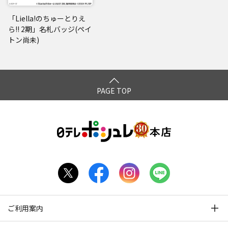
「Liella!のちゅーとりえ
ら!! 2期」名札バッジ(ペイ
トン尚未)
PAGE TOP
ご利用案内