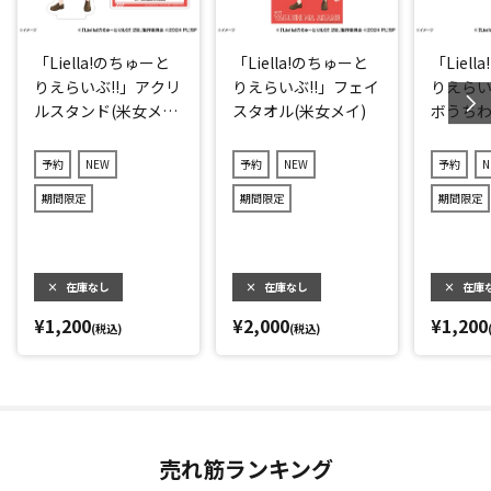
「Liella!のちゅーと
「Liella!のちゅーと
「Liel
りえらいぶ!!」アクリ
りえらいぶ!!」フェイ
りえらい
ルスタンド(米女メ
スタオル(米女メイ)
ボうちわ
イ)
予約
NEW
予約
NEW
予約
N
期間限定
期間限定
期間限定
×
在庫なし
×
在庫なし
×
在庫
¥1,200
¥2,000
¥1,200
(税込)
(税込)
売れ筋ランキング