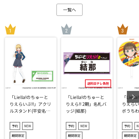
一覧へ
送料日テレ負担
「Liella!のちゅーと
「Liella!のちゅーと
「Liel
りえらいぶ!!」アクリ
りえら!! 2期」名札バ
りえらい
ルスタンド(平安名す
ッジ(結那)
ボうちわ
みれ)
子)
予約
NEW
予約
NEW
予約
N
期間限定
期間限定
期間限定