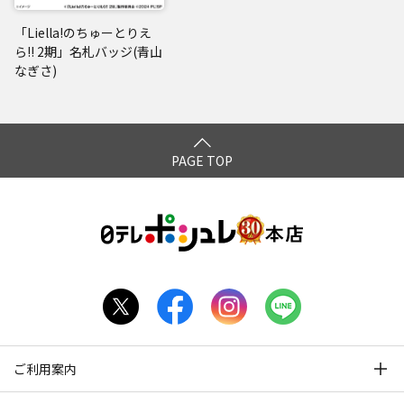
「Liella!のちゅーとりえ
ら!! 2期」名札バッジ(青山
なぎさ)
PAGE TOP
ご利用案内