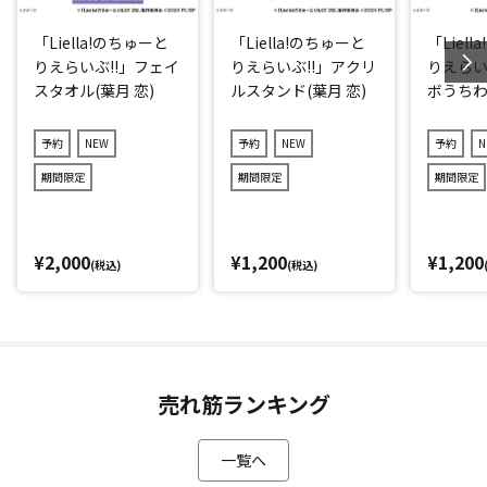
「Liella!のちゅーと
「Liella!のちゅーと
「Liel
りえらいぶ!!」フェイ
りえらいぶ!!」アクリ
りえらい
スタオル(葉月 恋)
ルスタンド(葉月 恋)
ボうちわ(
予約
NEW
予約
NEW
予約
N
期間限定
期間限定
期間限定
¥2,000
¥1,200
¥1,200
(税込)
(税込)
売れ筋ランキング
一覧へ