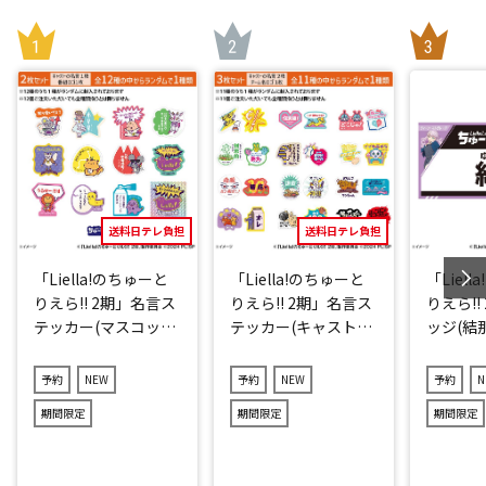
送料日テレ負担
送料日テレ負担
「Liella!のちゅーと
「Liella!のちゅーと
「Liel
りえら!! 2期」名言ス
りえら!! 2期」名言ス
りえら!!
テッカー(マスコット
テッカー(キャストve
ッジ(結那
キャラver.)2点セット
r.)3点セット(ランダ
(ランダム12種)
ム11種)
予約
NEW
予約
NEW
予約
N
期間限定
期間限定
期間限定