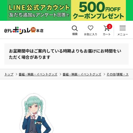
0
検索
お気に入り
カート
メニュー
お盆期間中はご案内している時期よりもお届けにお時間をい
ただく場合があります
トップ
番組・映画・イベントグッズ
番組・映画・イベントグッズ
その他(情報・スポ