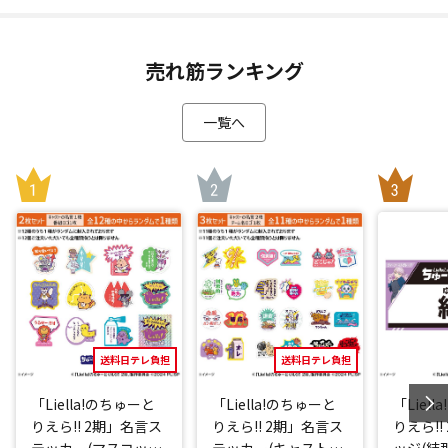
売れ筋ランキング
一覧へ
送料日テレ負担
送料日テレ負担
「Liella!のちゅーと
「Liella!のちゅーと
「Liel
りえら!! 2期」名言ス
りえら!! 2期」名言ス
りえら!!
テッカー(マスコット
テッカー(キャストve
ッジ(結那