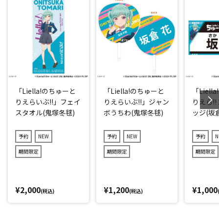
「Liella!のちゅーと
「Liella!のちゅーと
「Liel
りえらいぶ!!」フェイ
りえらいぶ!!」ジャン
りえら!!
スタオル(鬼塚冬毬)
ボうちわ(鬼塚冬毬)
ッジ(坂
予約
NEW
予約
NEW
予約
N
期間限定
期間限定
期間限定
¥2,000
¥1,200
¥1,000
(税込)
(税込)