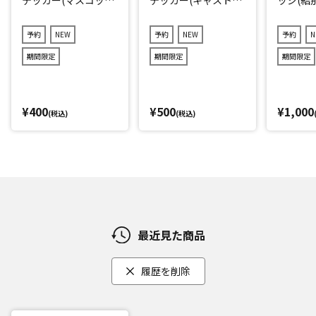
キャラver.)2点セット
r.)3点セット(ランダ
(ランダム12種)
ム11種)
予約
NEW
予約
NEW
予約
N
期間限定
期間限定
期間限定
¥400
¥500
¥1,000
(税込)
(税込)
最近見た商品
履歴を削除