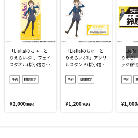
「Liella!のちゅーと
「Liella!のちゅーと
「Liel
りえらいぶ!!」フェイ
りえらいぶ!!」アクリ
りえら!!
スタオル(桜小路きな
ルスタンド(桜小路き
ッジ(鈴
子)
な子)
予約
期間限定
予約
期間限定
予約
¥2,000
¥1,200
¥1,000
(税込)
(税込)