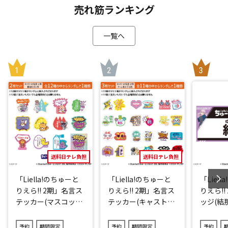
売れ筋ランキング
一覧へ
送料日テレ負担
送料日テレ負担
「Liella!のちゅーと
「Liella!のちゅーと
「Liel
りえら!! 2期」名言ス
りえら!! 2期」名言ス
りえら!!
テッカー(マスコット
テッカー(キャストve
ッジ(結那
キャラver.)2点セット
r.)3点セット(ランダ
(ランダム12種)
ム11種)
予約
期間限定
予約
期間限定
予約