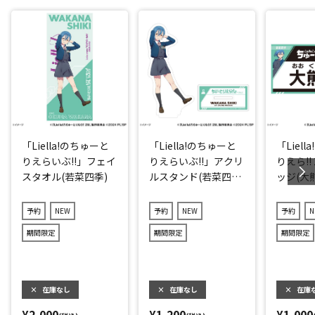
「Liella!のちゅーと
「Liella!のちゅーと
「Liel
りえらいぶ!!」フェイ
りえらいぶ!!」アクリ
りえら!!
スタオル(若菜四季)
ルスタンド(若菜四
ッジ(大
季)
予約
NEW
予約
NEW
予約
N
期間限定
期間限定
期間限定
×
在庫なし
×
在庫なし
×
在庫
¥2,000
¥1,200
¥1,000