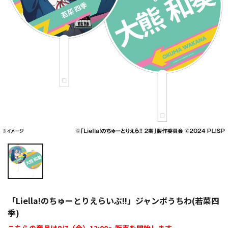
「Liella!のちゅーとりえらいぶ!!」ジャンボうちわ(若菜四
季)