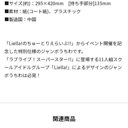
■サイズ(約)：295×420mm [持ち手部分]135mm
■素材：紙(コート紙)、プラスチック
■製造国：中国
「Liella!のちゅーとりえらいぶ!!」からイベント開催を記
念した特別仕様のジャンボうちわです。
「ラブライブ！スーパースター!!」に登場する11人組スク
ールアイドルグループ「Liella!」によるデザインのジャン
ボうちわは必見！
関連商品