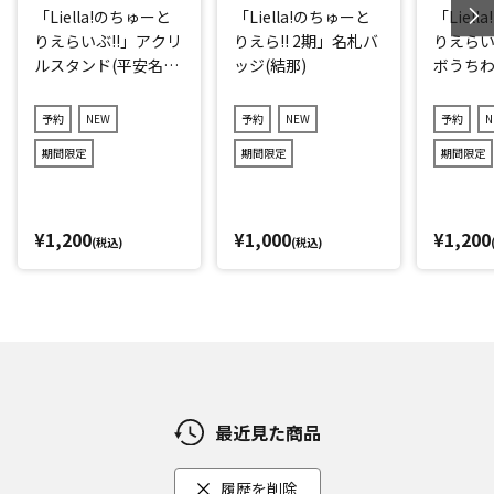
「Liella!のちゅーと
「Liella!のちゅーと
「Liel
りえらいぶ!!」アクリ
りえら!! 2期」名札バ
りえらい
ルスタンド(平安名す
ッジ(結那)
ボうちわ
みれ)
子)
予約
NEW
予約
NEW
予約
N
期間限定
期間限定
期間限定
¥1,200
¥1,000
¥1,200
(税込)
(税込)
最近見た商品
履歴を削除