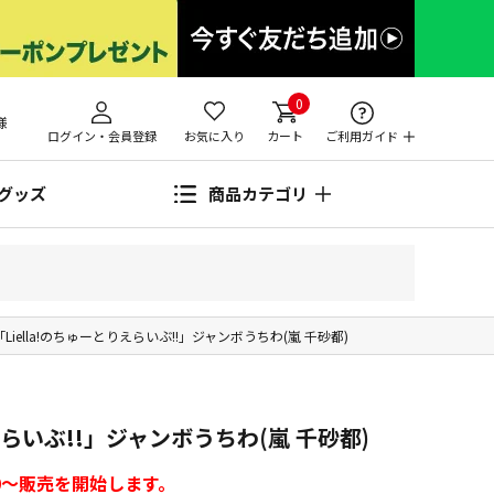
0
様
ログイン・会員登録
お気に入り
カート
ご利用ガイド
グッズ
商品カテゴリ
「Liella!のちゅーとりえらいぶ!!」ジャンボうちわ(嵐 千砂都)
えらいぶ!!」ジャンボうちわ(嵐 千砂都)
00～販売を開始します。