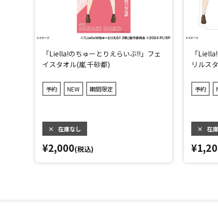
「Liella!のちゅーとりえらいぶ!!」フェ
「Liel
イスタオル(嵐 千砂都)
リルスタ
予約
NEW
期間限定
予約
×
在庫なし
×
在
¥2,000
¥1,20
(税込)