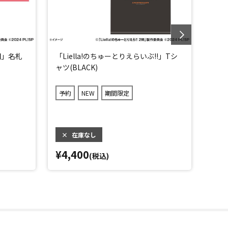
2期」名札
「Liella!のちゅーとりえらいぶ!!」Tシ
「Li
ャツ(BLACK)
ャツ(
予約
NEW
期間限定
予約
×
在庫なし
×
¥4,400
¥4,
(税込)