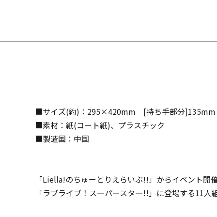
■サイズ(約)：295×420mm [持ち手部分]135mm
■素材：紙(コート紙)、プラスチック
■製造国：中国
「Liella!のちゅーとりえらいぶ!!」からイベン
「ラブライブ！スーパースター!!」に登場する11人組