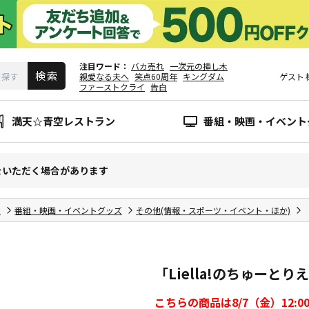
注目ワード
バカ売れ
一次元の挿し木
親愛なる夫へ
笑点60周年
キングダム
ゲスト
ファーストクライ
告白
満天☆青空レストラン
番組・映画・イベント
をいただく場合があります
!
番組・映画・イベントグッズ
その他(情報・スポーツ・イベント・ほか)
「Liella!のちゅーとり
こちらの商品は8/7（金）12: