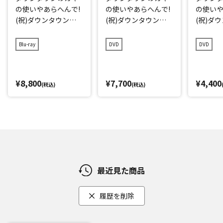
の使いやあらへんで!
の使いやあらへんで!
の使いや
(祝)ダウンタウン結
(祝)ダウンタウン結
(祝)ダ
成40周年記念Blu-ray
成40周年記念DVD 初
成40周年
初回限定永久保存版
回限定永久保存版(2
久保存版(
Blu-ray
DVD
DVD
(28)(愛)D-1グランプ
8)(愛)D-1グランプリ
グラン
リ完全版+発掘!超貴
完全版+発掘!超貴重
重映像コレクション
映像コレクション
¥8,800
¥7,700
¥4,400
(税込)
(税込)
最近見た商品
履歴を削除