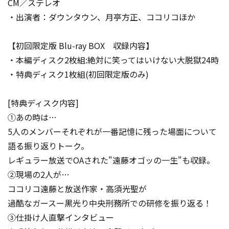
CM／ステレオ
・出演者：ダウンタウン、月亭方正、ココリコほか
【初回限定版 Blu-ray BOX 収録内容】
・本編ディスク2枚組:絶対に笑ってはいけない大脱獄24時
・特典ディスク1枚組(初回限定版のみ)
[特典ディスク内容]
①あの時は…
5人のメンバーそれぞれが一番記憶に残った場面について
語る振り返りトーク。
レギュラー放送でOAされた"遠藤オゴッの一生"も収録。
②現場の2人が…
ココリコ遠藤と放送作家・高須光聖が
過酷なガースー黒光り中央刑務所での研修を振り返る！
③仕掛け人直撃インタビュー