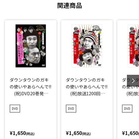
関連商品
ダウンタウンのガキ
ダウンタウンのガキ
ダウン
の使いやあらへんで!!
の使いやあらへんで!!
の使いや
(祝)DVD20巻発売
(祝)放送1200回突
(祝)放
記念特別価格版(20)
破記念DVD 永久保
破記念D
(罰) 絶対に笑っ
存版(21) (罰) 絶対
存版(21
DVD
DVD
DVD
てはいけない地球防
に笑ってはいけない
に笑っ
衛軍24時 エピソー
大脱獄24時 エピソー
大脱獄2
ド4 午後7時～
ド1 午前8時～
ド2 午
¥1,650
¥1,650
¥1,650
(税込)
(税込)