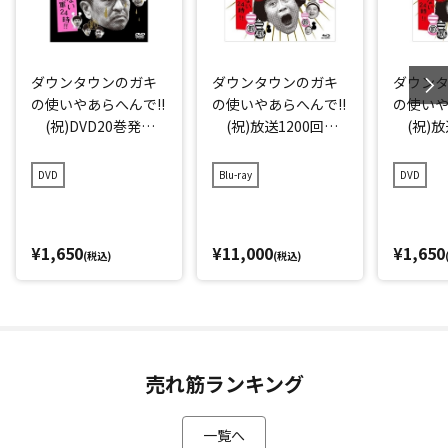
ダウンタウンのガキ
ダウンタウンのガキ
ダウン
の使いやあらへんで!!
の使いやあらへんで!!
の使いや
(祝)DVD20巻発売
(祝)放送1200回突
(祝)放
記念特別価格版(20)
破記念Blu-ray 初回
破記念D
(罰) 絶対に笑っ
限定永久保存版(21)
存版(21
DVD
Blu-ray
DVD
てはいけない地球防
(罰) 絶対に笑っ
に笑っ
衛軍24時 エピソー
てはいけない大脱獄2
大脱獄2
ド4 午後7時～
4時
ド1 午
¥1,650
¥11,000
¥1,650
(税込)
(税込)
売れ筋ランキング
一覧へ