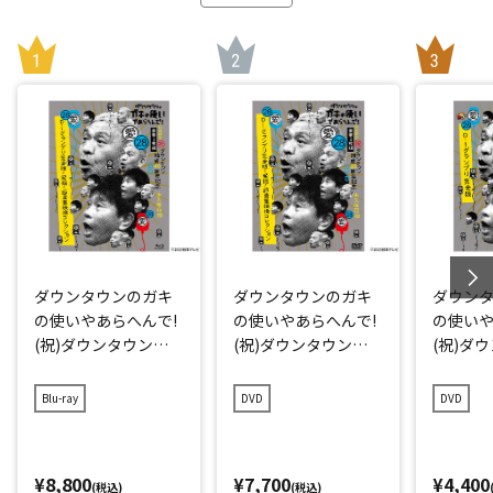
ダウンタウンのガキ
ダウンタウンのガキ
ダウン
の使いやあらへんで!
の使いやあらへんで!
の使いや
(祝)ダウンタウン結
(祝)ダウンタウン結
(祝)ダ
成40周年記念Blu-ray
成40周年記念DVD 初
成40周年
初回限定永久保存版
回限定永久保存版(2
久保存版(
Blu-ray
DVD
DVD
(28)(愛)D-1グランプ
8)(愛)D-1グランプリ
グラン
リ完全版+発掘!超貴
完全版+発掘!超貴重
重映像コレクション
映像コレクション
¥8,800
¥7,700
¥4,400
(税込)
(税込)