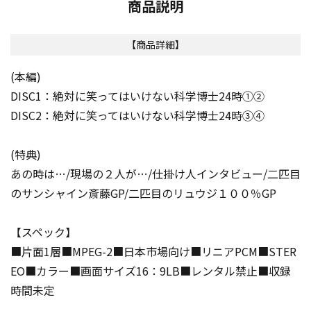
商品説明
【商品詳細】
(本編)
DISC1：絶対に笑ってはいけない科学博士24時①②
DISC2：絶対に笑ってはいけない科学博士24時③④
(特典)
あの時は…/現場の２人が…/仕掛け人インタビュー/二匹目
のサンシャイン斎藤GP/二匹目のリュウジ１００％GP
【スペック】
■片面1層■MPEG-2■日本市場向け■リニアPCM■STER
EO■カラー■画面サイズ16：9LB■レンタル禁止■収録
時間未定