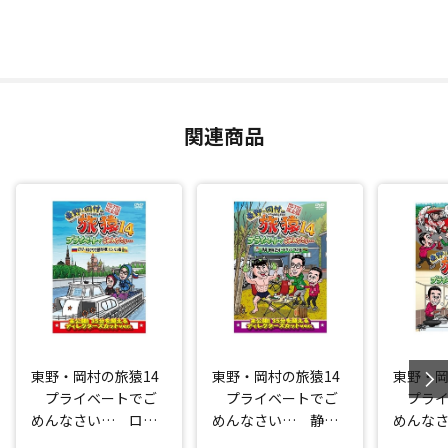
関連商品
東野・岡村の旅猿14
東野・岡村の旅猿14
東野・岡
プライベートでご
プライベートでご
プライ
めんなさい… ロシ
めんなさい… 静
めんな
ア・モスクワで観光
岡・伊豆でオートキ
シャル