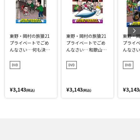
東野・岡村の旅猿21
東野・岡村の旅猿21
東野・岡
プライベートでごめ
プライベートでごめ
プライ
んなさい… 何も決め
んなさい… 和歌山県
んなさい
ずに愛媛県の旅 プレ
で岡村マグロ解体シ
点回帰の
ミアム完全版
ョーへの旅 プレミア
編 プレ
DVD
DVD
DVD
ム完全版
¥3,143
¥3,143
¥3,143
(税込)
(税込)