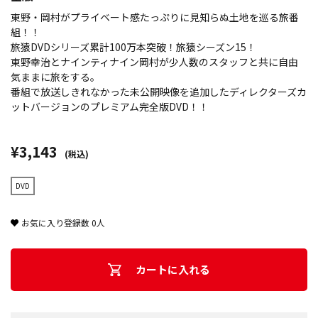
東野・岡村がプライベート感たっぷりに見知らぬ土地を巡る旅番
組！！
旅猿DVDシリーズ累計100万本突破！旅猿シーズン15！
東野幸治とナインティナイン岡村が少人数のスタッフと共に自由
気ままに旅をする。
番組で放送しきれなかった未公開映像を追加したディレクターズカ
ットバージョンのプレミアム完全版DVD！！
¥3,143
(税込)
DVD
お気に入り登録数
0
人
カートに入れる