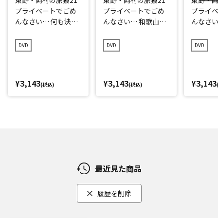
プライベートでごめ
プライベートでごめ
プライ
んなさい… 何も決め
んなさい… 和歌山県
んなさい
ずに愛媛県の旅 プレ
で岡村マグロ解体シ
点回帰の
ミアム完全版
ョーへの旅 プレミア
編 プレ
DVD
DVD
DVD
ム完全版
¥3,143
¥3,143
¥3,143
(税込)
(税込)
最近見た商品
履歴を削除