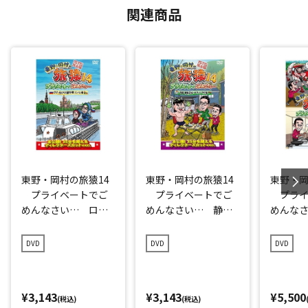
関連商品
東野・岡村の旅猿14
東野・岡村の旅猿14
東野・岡
プライベートでご
プライベートでご
プライ
めんなさい… ロシ
めんなさい… 静
めんな
ア・モスクワで観光
岡・伊豆でオートキ
シャル
の旅 ルンルン編
ャンプの旅 プレミ
DVD
DVD
DVD
プレミアム完全版
アム完全版
¥3,143
¥3,143
¥5,500
(税込)
(税込)