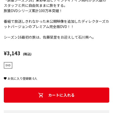
「旅猿シーズン16」東野幸治とナインティナイン岡村が少人数の
スタッフと共に自由気ままに旅をする。
旅猿DVDシリーズ累計100万本突破！
番組で放送しきれなかった未公開映像を追加したディレクターズカ
ットバージョンのプレミアム完全版DVD！！
シーズン16最初の旅は、佐藤栞里をお迎えして石川県へ。
¥3,143
(税込)
DVD
お気に入り登録数
0
人
カートに入れる