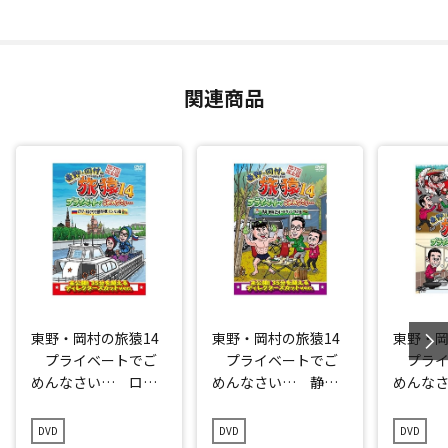
関連商品
東野・岡村の旅猿14
東野・岡村の旅猿14
東野・岡
プライベートでご
プライベートでご
プライ
めんなさい… ロシ
めんなさい… 静
めんな
ア・モスクワで観光
岡・伊豆でオートキ
シャル
の旅 ルンルン編
ャンプの旅 プレミ
DVD
DVD
DVD
プレミアム完全版
アム完全版