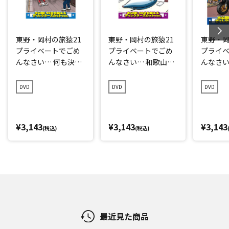
東野・岡村の旅猿21
東野・岡村の旅猿21
東野・岡
プライベートでごめ
プライベートでごめ
プライ
んなさい… 何も決め
んなさい… 和歌山県
んなさい
ずに愛媛県の旅 プレ
で岡村マグロ解体シ
点回帰の
ミアム完全版
ョーへの旅 プレミア
編 プレ
DVD
DVD
DVD
ム完全版
¥3,143
¥3,143
¥3,143
(税込)
(税込)
最近見た商品