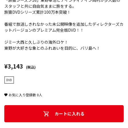
「旅猿シーズン16」東野幸治とナインティナイン岡村が少人数の
スタッフと共に自由気ままに旅をする。
旅猿DVDシリーズ累計100万本突破！
番組で放送しきれなかった未公開映像を追加したディレクターズカ
ットバージョンのプレミアム完全版DVD！！
ジミー大西と久しぶりの海外ロケ！
東野が大好きな象とのふれあいを目的に、バリ島へ！
¥3,143
(税込)
DVD
お気に入り登録数
0
人
カートに入れる