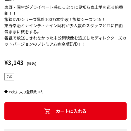
東野・岡村がプライベート感たっぷりに見知らぬ土地を巡る旅番
組！！
旅猿DVDシリーズ累計100万本突破！旅猿シーズン15！
東野幸治とナインティナイン岡村が少人数のスタッフと共に自由
気ままに旅をする。
番組で放送しきれなかった未公開映像を追加したディレクターズカ
ットバージョンのプレミアム完全版DVD！！
¥3,143
(税込)
DVD
お気に入り登録数
0
人
カートに入れる