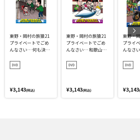
東野・岡村の旅猿21
東野・岡村の旅猿21
東野・岡
プライベートでごめ
プライベートでごめ
プライ
んなさい… 何も決め
んなさい… 和歌山県
んなさい
ずに愛媛県の旅 プレ
で岡村マグロ解体シ
点回帰の
ミアム完全版
ョーへの旅 プレミア
編 プレ
DVD
DVD
DVD
ム完全版
¥3,143
¥3,143
¥3,143
(税込)
(税込)