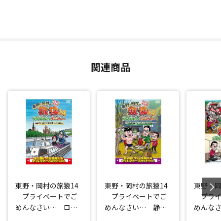
関連商品
東野・岡村の旅猿14
東野・岡村の旅猿14
東野・岡
プライベートでご
プライベートでご
プライ
めんなさい… ロシ
めんなさい… 静
めんな
ア・モスクワで観光
岡・伊豆でオートキ
シャル