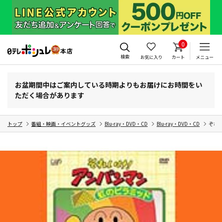
0
検索
お気に入り
カート
メニュー
お盆期間中はご案内している時期よりもお届けにお時間をい
ただく場合があります
トップ
番組・映画・イベントグッズ
Blu-ray・DVD・CD
Blu-ray・DVD・CD
ぞれい