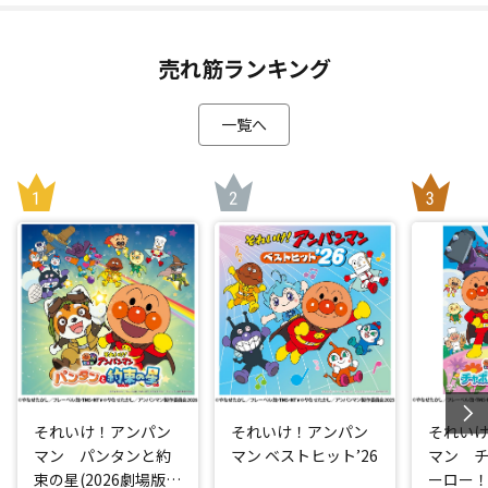
売れ筋ランキング
一覧へ
それいけ！アンパン
それいけ！アンパン
それい
マン パンタンと約
マン ベストヒット’26
マン 
束の星(2026劇場版ベ
ーロー！ 