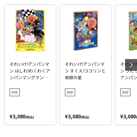
それいけ!アンパンマ
それいけ!アンパンマ
それいけ
ン はしれ!わくわくア
ン すくえ!ココリンと
ン うた
ンパンマングランプ
奇跡の星
アンパ
リ
のたか
DVD
DVD
DVD
¥3,080
¥3,080
¥3,080
(税込)
(税込)