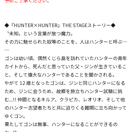
予めご了承ください。
◆『HUNTER×HUNTER』THE STAGEストーリー◆
〝未知〟という言葉が放つ魔力。
その力に魅せられた奴等のことを、人はハンターと呼ぶ─
─
ゴンは幼い頃、偶然くじら島を訪れていたハンターの青年
カイトから、死んだと思っていた父・ジンが生きているこ
と、そして偉大なハンターであることを聞かされる。
やがて 12 歳となったゴンは、ジンと同じハンターになる
ため、ジンに会うため、故郷を旅立ちハンター試験に挑
む...!! 仲間となるキルア、クラピカ、レオリオ、そして他
のハンター志望者たちと共に迫りくる難関に立ち向かって
ゆくゴン。
果たしてゴンは無事、ハンターになることができるの