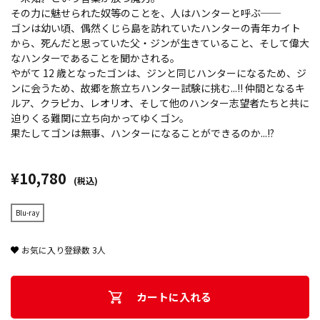
その力に魅せられた奴等のことを、人はハンターと呼ぶ──
ゴンは幼い頃、偶然くじら島を訪れていたハンターの青年カイト
から、死んだと思っていた父・ジンが生きていること、そして偉大
なハンターであることを聞かされる。
やがて 12 歳となったゴンは、ジンと同じハンターになるため、ジ
ンに会うため、故郷を旅立ちハンター試験に挑む...!! 仲間となるキ
ルア、クラピカ、レオリオ、そして他のハンター志望者たちと共に
迫りくる難関に立ち向かってゆくゴン。
果たしてゴンは無事、ハンターになることができるのか...!?
¥10,780
(税込)
Blu-ray
お気に入り登録数
3
人
カートに入れる