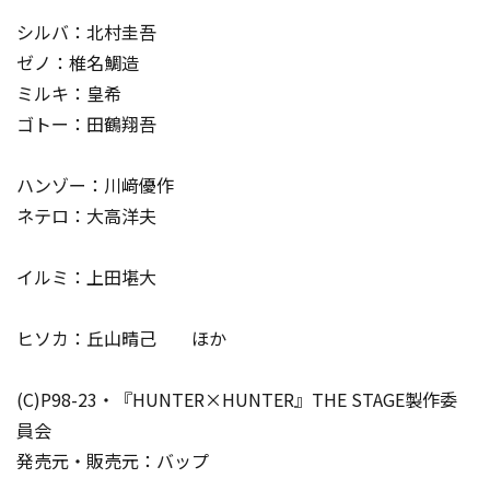
シルバ：北村圭吾
ゼノ：椎名鯛造
ミルキ：皇希
ゴトー：田鶴翔吾
ハンゾー：川﨑優作
ネテロ：大高洋夫
イルミ：上田堪大
ヒソカ：丘山晴己 ほか
(C)P98-23・『HUNTER×HUNTER』THE STAGE製作委
員会
発売元・販売元：バップ