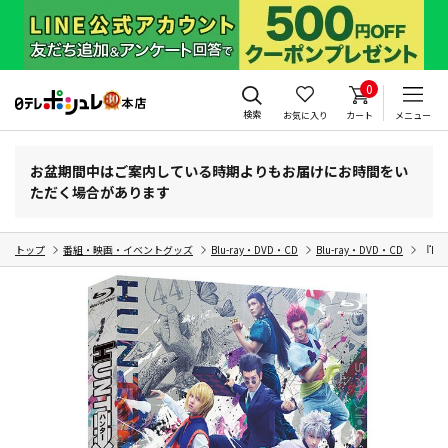
0
検索
お気に入り
カート
メニュー
お盆期間中はご案内している時期よりもお届けにお時間をい
ただく場合があります
トップ
番組・映画・イベントグッズ
Blu-ray・DVD・CD
Blu-ray・DVD・CD
『HUN