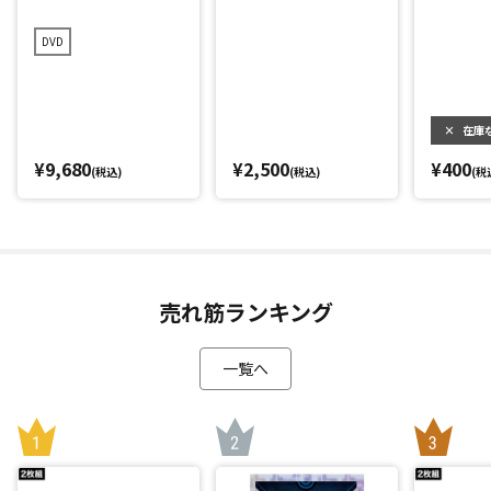
友至恩)
DVD
×
在庫
¥9,680
¥2,500
¥400
(税込)
(税込)
(税
売れ筋ランキング
一覧へ