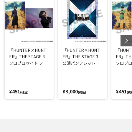
『HUNTER×HUNT
『HUNTER×HUNT
『HUNT
ER』THE STAGE 3
ER』THE STAGE 3
ER』THE
ソロブロマイド フェ
公演パンフレット
ソロブロ
イタン(平松來馬)
(西山蓮都
¥451
¥3,000
¥451
(税込)
(税込)
(税