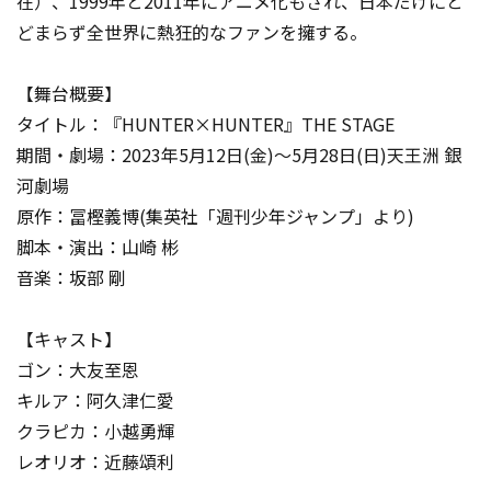
在）、1999年と2011年にアニメ化もされ、日本だけにと
どまらず全世界に熱狂的なファンを擁する。
【舞台概要】
タイトル：『HUNTER×HUNTER』THE STAGE
期間・劇場：2023年5月12日(金)～5月28日(日)天王洲 銀
河劇場
原作：冨樫義博(集英社「週刊少年ジャンプ」より)
脚本・演出：山崎 彬
音楽：坂部 剛
【キャスト】
ゴン：大友至恩
キルア：阿久津仁愛
クラピカ：小越勇輝
レオリオ：近藤頌利