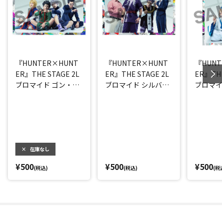
『HUNTER×HUNT
『HUNTER×HUNT
『HUNT
ER』THE STAGE 2L
ER』THE STAGE 2L
ER』THE
ブロマイド ゴン・キ
ブロマイド シルバ・
ブロマイ
ルア・クラピカ・レ
ゼノ・ミルキ・ゴト
ー・ネ
オリオ
ー
×
在庫なし
¥500
¥500
¥500
(税込)
(税込)
(税