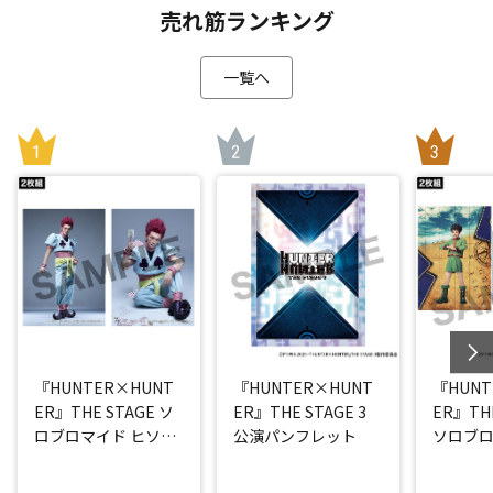
売れ筋ランキング
一覧へ
『HUNTER×HUNT
『HUNTER×HUNT
『HUNT
ER』THE STAGE ソ
ER』THE STAGE 3
ER』THE
ロブロマイド ヒソカ
公演パンフレット
ソロブロ
(丘山晴己)
(西山蓮都