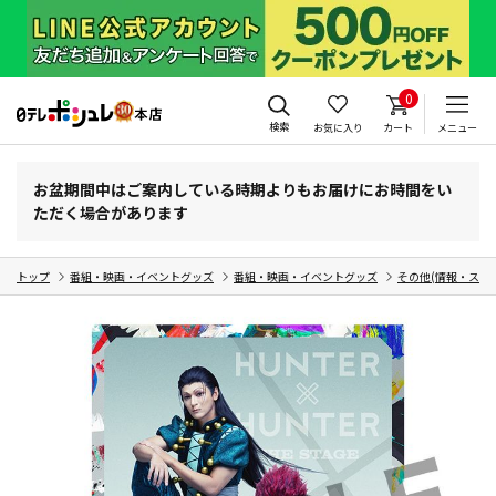
0
検索
お気に入り
カート
メニュー
お盆期間中はご案内している時期よりもお届けにお時間をい
ただく場合があります
トップ
番組・映画・イベントグッズ
番組・映画・イベントグッズ
その他(情報・スポ