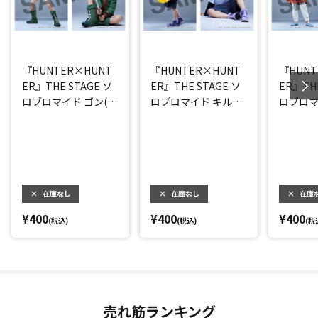
『HUNTER×HUNT
『HUNTER×HUNT
『HUNT
ER』THE STAGE ソ
ER』THE STAGE ソ
ER』THE
ロブロマイド ゴン(大
ロブロマイド キルア
ロブロマ
友至恩)
(阿久津仁愛)
カ(小越
×
在庫なし
×
在庫なし
×
在庫
¥400
¥400
¥400
(税込)
(税込)
(税
売れ筋ランキング