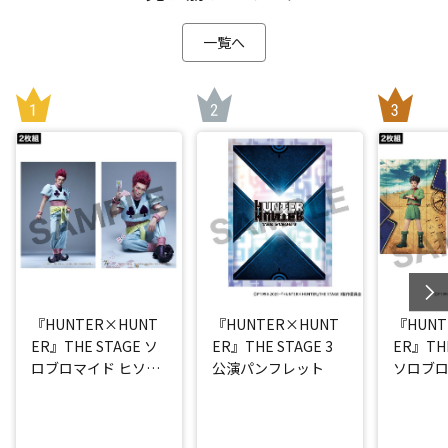
一覧へ
『HUNTER×HUNT
『HUNTER×HUNT
『HUNT
ER』THE STAGE ソ
ER』THE STAGE 3
ER』THE
ロブロマイド ヒソカ
公演パンフレット
ソロブロ
(丘山晴己)
(西山蓮都