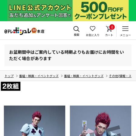
0
検索
お気に入り
カート
メニュー
お盆期間中はご案内している時期よりもお届けにお時間をい
ただく場合があります
トップ
番組・映画・イベントグッズ
番組・映画・イベントグッズ
その他(情報・スポ