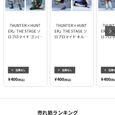
『HUNTER×HUNT
『HUNTER×HUNT
『HUNT
ER』THE STAGE ソ
ER』THE STAGE ソ
ER』THE
ロブロマイド ゴン(大
ロブロマイド キルア
ロブロマ
友至恩)
(阿久津仁愛)
カ(小越
×
在庫なし
×
在庫なし
×
在庫
¥400
¥400
¥400
(税込)
(税込)
(税
売れ筋ランキング