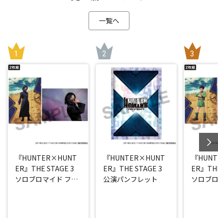
一覧へ
『HUNTER×HUNT
『HUNTER×HUNT
『HUNT
ER』THE STAGE 3
ER』THE STAGE 3
ER』THE
ソロブロマイド フェ
公演パンフレット
ソロブロ
イタン(平松來馬)
(西山蓮都