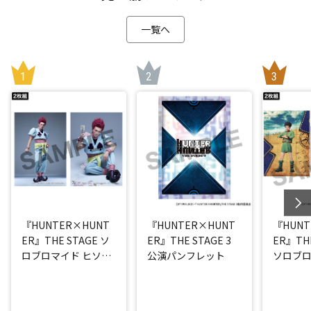
一覧へ
『HUNTER×HUNT
『HUNTER×HUNT
『HUNT
ER』THE STAGE ソ
ER』THE STAGE 3
ER』THE
ロブロマイド ヒソカ
公演パンフレット
ソロブロ
(丘山晴己)
(西山蓮都