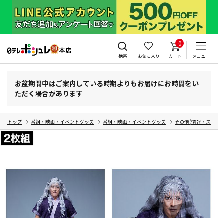
0
検索
お気に入り
カート
メニュー
お盆期間中はご案内している時期よりもお届けにお時間をい
ただく場合があります
トップ
番組・映画・イベントグッズ
番組・映画・イベントグッズ
その他(情報・スポ