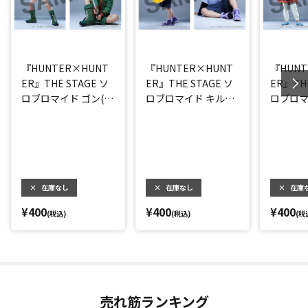
『HUNTER×HUNT
『HUNTER×HUNT
『HUNT
ER』THE STAGE ソ
ER』THE STAGE ソ
ER』THE
ロブロマイド ゴン(大
ロブロマイド キルア
ロブロマ
友至恩)
(阿久津仁愛)
カ(小越
×
在庫なし
×
在庫なし
×
在庫
¥400
¥400
¥400
(税込)
(税込)
(税
売れ筋ランキング