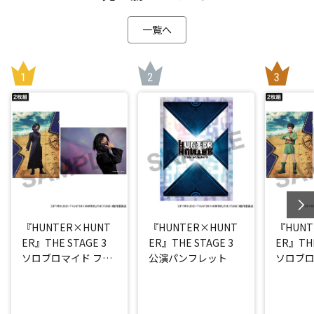
一覧へ
『HUNTER×HUNT
『HUNTER×HUNT
『HUNT
ER』THE STAGE 3
ER』THE STAGE 3
ER』THE
ソロブロマイド フェ
公演パンフレット
ソロブロ
イタン(平松來馬)
(西山蓮都