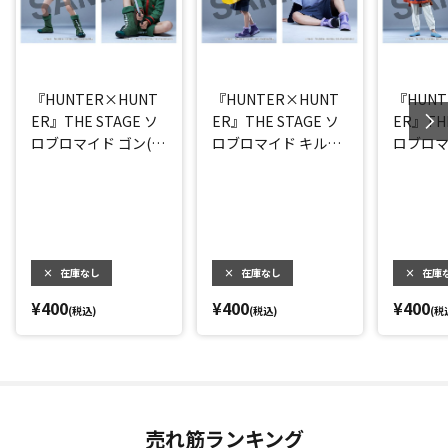
『HUNTER×HUNT
『HUNTER×HUNT
『HUNT
ER』THE STAGE ソ
ER』THE STAGE ソ
ER』THE
ロブロマイド ゴン(大
ロブロマイド キルア
ロブロマ
友至恩)
(阿久津仁愛)
カ(小越
×
在庫なし
×
在庫なし
×
在庫
¥400
¥400
¥400
(税込)
(税込)
(税
売れ筋ランキング