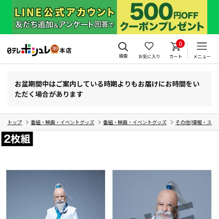
0
検索
お気に入り
カート
メニュー
お盆期間中はご案内している時期よりもお届けにお時間をい
ただく場合があります
トップ
番組・映画・イベントグッズ
番組・映画・イベントグッズ
その他(情報・スポ