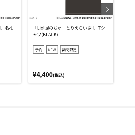
2期」名札
「Liella!のちゅーとりえらいぶ!!」Tシ
「Li
ャツ(BLACK)
ャツ(
予約
NEW
期間限定
予約
¥4,400
¥4,
(税込)