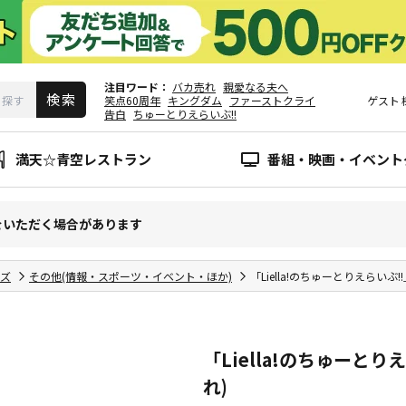
注目ワード
バカ売れ
親愛なる夫へ
笑点60周年
キングダム
ファーストクライ
ゲスト
告白
ちゅーとりえらいぶ!!
満天☆青空レストラン
番組・映画・イベント
をいただく場合があります
ズ
その他(情報・スポーツ・イベント・ほか)
「Liella!のちゅーとりえらい
「Liella!のちゅーと
れ)