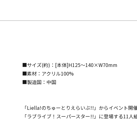
■サイズ(約)：[本体]H125〜140×W70mm
■素材：アクリル100%
■製造国：中国
「Liella!のちゅーとりえらいぶ!!」からイベン
「ラブライブ！スーパースター!!」に登場する11人