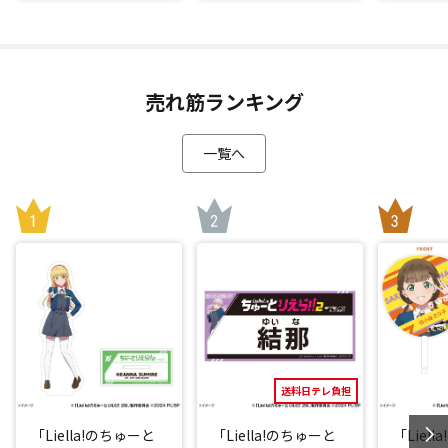
売れ筋ランキング
一覧へ
送料日テレ負担
「Liella!のちゅーと
「Liella!のちゅーと
「Liel