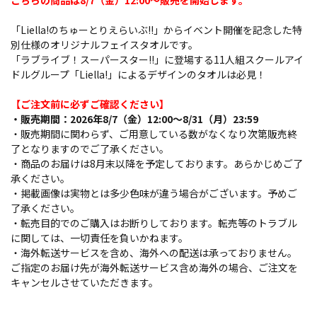
こちらの商品は8/7（金）12:00～販売を開始します。
「Liella!のちゅーとりえらいぶ!!」からイベント開催を記念した特
別仕様のオリジナルフェイスタオルです。
「ラブライブ！スーパースター!!」に登場する11人組スクールアイ
ドルグループ「Liella!」によるデザインのタオルは必見！
【ご注文前に必ずご確認ください】
・販売期間：2026年8/7（金）12:00～8/31（月）23:59
・販売期間に関わらず、ご用意している数がなくなり次第販売終
了となりますのでご了承ください。
・商品のお届けは8月末以降を予定しております。あらかじめご了
承ください。
・掲載画像は実物とは多少色味が違う場合がございます。予めご
了承ください。
・転売目的でのご購入はお断りしております。転売等のトラブル
に関しては、一切責任を負いかねます。
・海外転送サービスを含め、海外への配送は承っておりません。
ご指定のお届け先が海外転送サービス含め海外の場合、ご注文を
キャンセルさせていただきます。