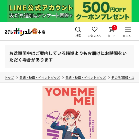
0
検索
お気に入り
カート
メニュー
お盆期間中はご案内している時期よりもお届けにお時間をい
ただく場合があります
トップ
番組・映画・イベントグッズ
番組・映画・イベントグッズ
その他(情報・スポ