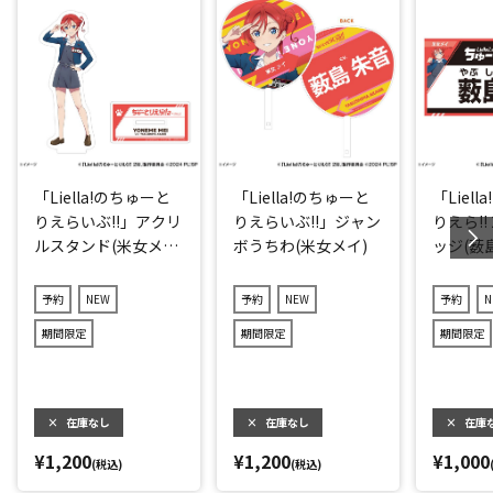
「Liella!のちゅーと
「Liella!のちゅーと
「Liel
りえらいぶ!!」アクリ
りえらいぶ!!」ジャン
りえら!!
ルスタンド(米女メ
ボうちわ(米女メイ)
ッジ(薮
イ)
予約
NEW
予約
NEW
予約
N
期間限定
期間限定
期間限定
×
在庫なし
×
在庫なし
×
在庫
¥1,200
¥1,200
¥1,000
(税込)
(税込)