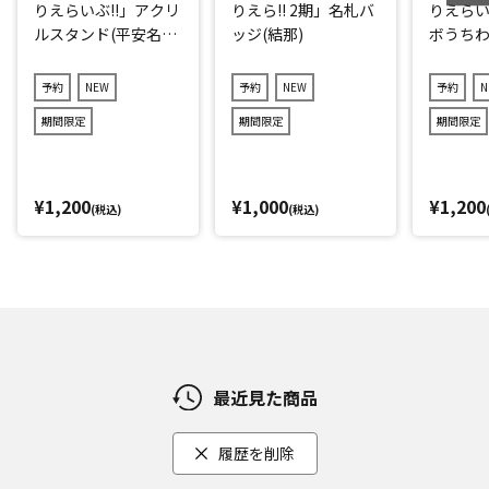
りえらいぶ!!」アクリ
りえら!! 2期」名札バ
りえらい
ルスタンド(平安名す
ッジ(結那)
ボうちわ
みれ)
子)
予約
NEW
予約
NEW
予約
N
期間限定
期間限定
期間限定
¥1,200
¥1,000
¥1,200
(税込)
(税込)
最近見た商品
履歴を削除