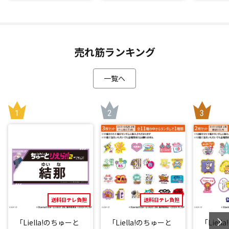
売れ筋ランキング
一覧へ
送料日テレ負担
送料日テレ負担
「Liella!のちゅーと
「Liella!のちゅーと
「Liel