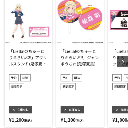
「Liella!のちゅーと
「Liella!のちゅーと
「Liel
りえらいぶ!!」アクリ
りえらいぶ!!」ジャン
りえら!!
ルスタンド(鬼塚夏
ボうちわ(鬼塚夏美)
ッジ(絵
美)
予約
NEW
予約
NEW
予約
N
期間限定
期間限定
期間限定
×
在庫なし
×
在庫なし
×
在庫
¥1,200
¥1,200
¥1,000
(税込)
(税込)