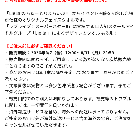
こちらの商品は8/7（金）12:00～販売を開始します。
「Liella!のちゅーとりえらいぶ!!」からイベント開催を記念した特
別仕様のオリジナルフェイスタオルです。
「ラブライブ！スーパースター!!」に登場する11人組スクールアイ
ドルグループ「Liella!」によるデザインのタオルは必見！
【ご注文前に必ずご確認ください】
・販売期間：2026年8/7（金）12:00～8/31（月）23:59
・販売期間に関わらず、ご用意している数がなくなり次第販売終
了となりますのでご了承ください。
・商品のお届けは8月末以降を予定しております。あらかじめご了
承ください。
・掲載画像は実物とは多少色味が違う場合がございます。予めご
了承ください。
・転売目的でのご購入はお断りしております。転売等のトラブル
に関しては、一切責任を負いかねます。
・海外転送サービスを含め、海外への配送は承っておりません。
ご指定のお届け先が海外転送サービス含め海外の場合、ご注文を
キャンセルさせていただきます。