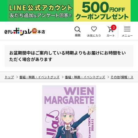
0
検索
お気に入り
カート
メニュー
お盆期間中はご案内している時期よりもお届けにお時間をい
ただく場合があります
トップ
番組・映画・イベントグッズ
番組・映画・イベントグッズ
その他(情報・スポ