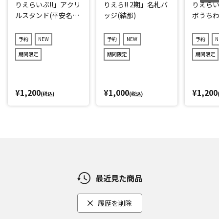
りえらいぶ!!」アクリ
りえら!! 2期」名札バ
りえらい
ルスタンド(平安名す
ッジ(結那)
ボうちわ
みれ)
子)
予約
NEW
予約
NEW
予約
N
期間限定
期間限定
期間限定
¥1,200
¥1,000
¥1,200
(税込)
(税込)
最近見た商品
履歴を削除