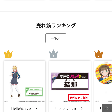
売れ筋ランキング
一覧へ
送料日テレ負担
「Liella!のちゅーと
「Liella!のちゅーと
「Liel