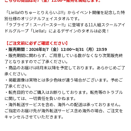
こちらの商品は8/7（金）12:00～販売を開始します。
「Liella!のちゅーとりえらいぶ!!」からイベント開催を記念した特
別仕様のオリジナルフェイスタオルです。
「ラブライブ！スーパースター!!」に登場する11人組スクールアイ
ドルグループ「Liella!」によるデザインのタオルは必見！
【ご注文前に必ずご確認ください】
・販売期間：2026年8/7（金）12:00～8/31（月）23:59
・販売期間に関わらず、ご用意している数がなくなり次第販売終
了となりますのでご了承ください。
・商品のお届けは8月末以降を予定しております。あらかじめご了
承ください。
・掲載画像は実物とは多少色味が違う場合がございます。予めご
了承ください。
・転売目的でのご購入はお断りしております。転売等のトラブル
に関しては、一切責任を負いかねます。
・海外転送サービスを含め、海外への配送は承っておりません。
ご指定のお届け先が海外転送サービス含め海外の場合、ご注文を
キャンセルさせていただきます。