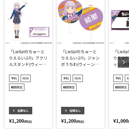
「Liella!のちゅーと
「Liella!のちゅーと
「Liel
りえらいぶ!!」アクリ
りえらいぶ!!」ジャン
りえら!!
ルスタンド(ウィー
ボうちわ(ウィーン・
ッジ(結那
ン・マルガレーテ)
マルガレーテ)
予約
NEW
予約
NEW
予約
N
期間限定
期間限定
期間限定
×
在庫なし
×
在庫なし
¥1,200
¥1,200
¥1,000
(税込)
(税込)