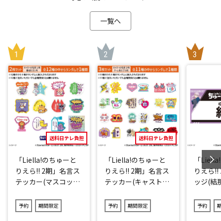
一覧へ
送料日テレ負担
送料日テレ負担
「Liella!のちゅーと
「Liella!のちゅーと
「Liel
りえら!! 2期」名言ス
りえら!! 2期」名言ス
りえら!!
テッカー(マスコット
テッカー(キャストve
ッジ(結那
キャラver.)2点セット
r.)3点セット(ランダ
(ランダム12種)
ム11種)
予約
期間限定
予約
期間限定
予約