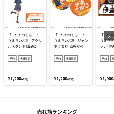
「Liella!のちゅーと
「Liella!のちゅーと
「Liel
りえらいぶ!!」アクリ
りえらいぶ!!」ジャン
りえら!!
ルスタンド(澁谷かの
ボうちわ(澁谷かの
ッジ(伊
ん)
ん)
予約
期間限定
予約
期間限定
予約
¥1,200
¥1,200
¥1,000
(税込)
(税込)
売れ筋ランキング