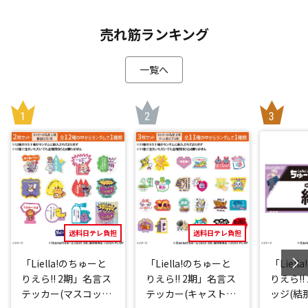
売れ筋ランキング
一覧へ
送料日テレ負担
送料日テレ負担
「Liella!のちゅーと
「Liella!のちゅーと
「Liel
りえら!! 2期」名言ス
りえら!! 2期」名言ス
りえら!!
テッカー(マスコット
テッカー(キャストve
ッジ(結那