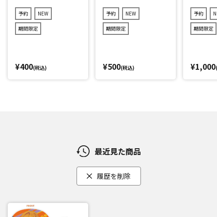
キャラver.)2点セット
r.)3点セット(ランダ
(ランダム12種)
ム11種)
予約
NEW
予約
NEW
予約
N
期間限定
期間限定
期間限定
¥400
¥500
¥1,000
(税込)
(税込)
最近見た商品
履歴を削除