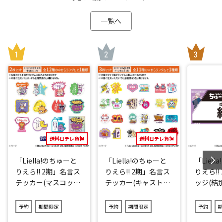
一覧へ
送料日テレ負担
送料日テレ負担
「Liella!のちゅーと
「Liella!のちゅーと
「Liel
りえら!! 2期」名言ス
りえら!! 2期」名言ス
りえら!!
テッカー(マスコット
テッカー(キャストve
ッジ(結那
キャラver.)2点セット
r.)3点セット(ランダ
(ランダム12種)
ム11種)
予約
期間限定
予約
期間限定
予約