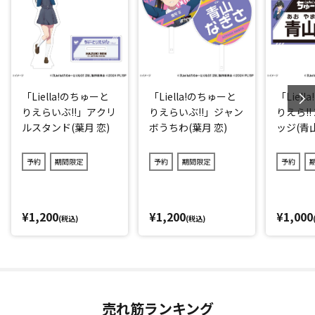
「Liella!のちゅーと
「Liella!のちゅーと
「Liel
りえらいぶ!!」アクリ
りえらいぶ!!」ジャン
りえら!!
ルスタンド(葉月 恋)
ボうちわ(葉月 恋)
ッジ(青
予約
期間限定
予約
期間限定
予約
¥1,200
¥1,200
¥1,000
(税込)
(税込)
売れ筋ランキング