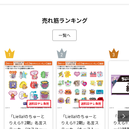
売れ筋ランキング
一覧へ
送料日テレ負担
送料日テレ負担
「Liella!のちゅーと
「Liella!のちゅーと
「Liel
りえら!! 2期」名言ス
りえら!! 2期」名言ス
りえら!!
テッカー(マスコット
テッカー(キャストve
ッジ(結那