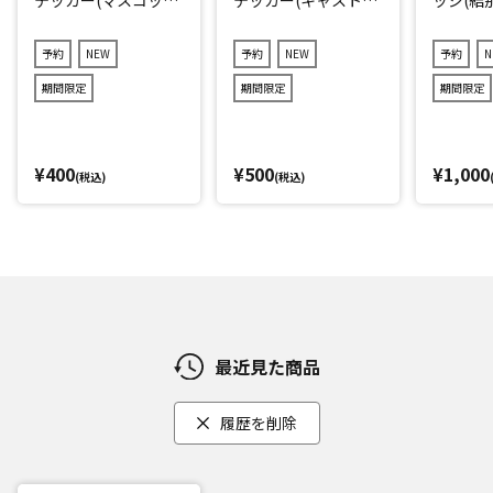
キャラver.)2点セット
r.)3点セット(ランダ
(ランダム12種)
ム11種)
予約
NEW
予約
NEW
予約
N
期間限定
期間限定
期間限定
¥400
¥500
¥1,000
(税込)
(税込)
最近見た商品
履歴を削除