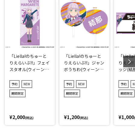
「Liella!のちゅーと
「Liella!のちゅーと
「Liel
りえらいぶ!!」フェイ
りえらいぶ!!」ジャン
りえら!!
スタオル(ウィーン・
ボうちわ(ウィーン・
ッジ(結那
マルガレーテ)
マルガレーテ)
予約
NEW
予約
NEW
予約
N
期間限定
期間限定
期間限定
¥2,000
¥1,200
¥1,000
(税込)
(税込)