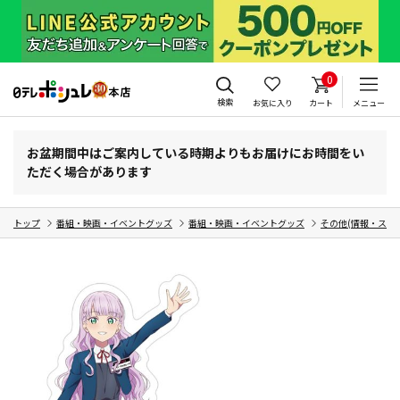
0
検索
お気に入り
カート
メニュー
お盆期間中はご案内している時期よりもお届けにお時間をい
ただく場合があります
トップ
番組・映画・イベントグッズ
番組・映画・イベントグッズ
その他(情報・スポ