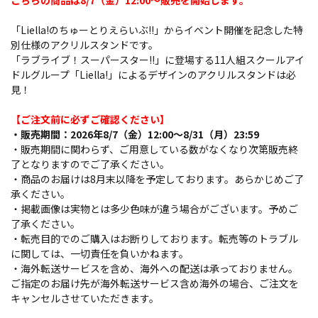
こちらの商品は8/7（金）12:00～販売を開始します。
「Liella!のちゅーとりえらいぶ!!」からイベント開催を記念した特
別仕様のアクリルスタンドです。
「ラブライブ！スーパースター!!」に登場する11人組スクールアイ
ドルグループ「Liella!」によるデザインのアクリルスタンドは必
見！
【ご注文前に必ずご確認ください】
・販売期間：2026年8/7（金）12:00～8/31（月）23:59
・販売期間に関わらず、ご用意している数がなくなり次第販売終
了となりますのでご了承ください。
・商品のお届けは8月末以降を予定しております。あらかじめご了
承ください。
・掲載画像は実物とは多少色味が違う場合がございます。予めご
了承ください。
・転売目的でのご購入はお断りしております。転売等のトラブル
に関しては、一切責任を負いかねます。
・海外転送サービスを含め、海外への配送は承っておりません。
ご指定のお届け先が海外転送サービス含め海外の場合、ご注文を
キャンセルさせていただきます。