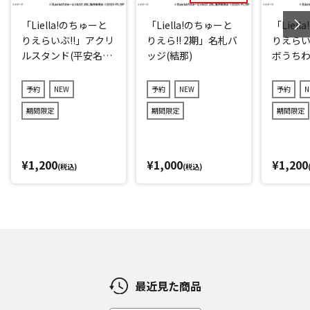
「Liella!のちゅーと
「Liella!のちゅーと
「Liel
りえらいぶ!!」アクリ
りえら!! 2期」名札バ
りえらい
ルスタンド(平安名す
ッジ(結那)
ボうちわ
みれ)
子)
予約
NEW
予約
NEW
予約
N
期間限定
期間限定
期間限定
¥1,200
¥1,000
¥1,200
(税込)
(税込)
最近見た商品