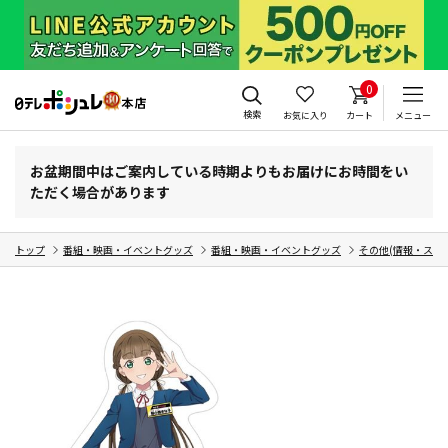
0
検索
お気に入り
カート
メニュー
お盆期間中はご案内している時期よりもお届けにお時間をい
ただく場合があります
トップ
番組・映画・イベントグッズ
番組・映画・イベントグッズ
その他(情報・スポ