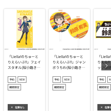
「Liella!のちゅーと
「Liella!のちゅーと
「Liel
りえらいぶ!!」フェイ
りえらいぶ!!」ジャン
りえら!!
スタオル(桜小路きな
ボうちわ(桜小路きな
ッジ(鈴
子)
子)
予約
NEW
予約
NEW
予約
N
期間限定
期間限定
期間限定
×
在庫なし
×
在庫