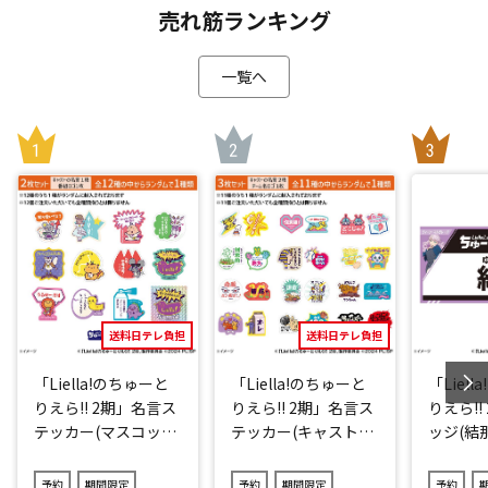
売れ筋ランキング
一覧へ
送料日テレ負担
送料日テレ負担
「Liella!のちゅーと
「Liella!のちゅーと
「Liel
りえら!! 2期」名言ス
りえら!! 2期」名言ス
りえら!!
テッカー(マスコット
テッカー(キャストve
ッジ(結那
キャラver.)2点セット
r.)3点セット(ランダ
(ランダム12種)
ム11種)
予約
期間限定
予約
期間限定
予約