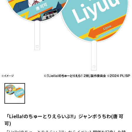
「Liella!のちゅーとりえらいぶ!!」ジャンボうちわ(唐 可
可)