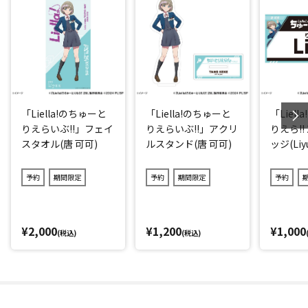
「Liella!のちゅーと
「Liella!のちゅーと
「Liel
りえらいぶ!!」フェイ
りえらいぶ!!」アクリ
りえら!!
スタオル(唐 可可)
ルスタンド(唐 可可)
ッジ(Liy
予約
期間限定
予約
期間限定
予約
¥2,000
¥1,200
¥1,000
(税込)
(税込)