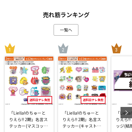
売れ筋ランキング
一覧へ
送料日テレ負担
送料日テレ負担
「Liella!のちゅーと
「Liella!のちゅーと
「Liel
りえら!! 2期」名言ス
りえら!! 2期」名言ス
りえら!!
テッカー(マスコット
テッカー(キャストve
ッジ(結那