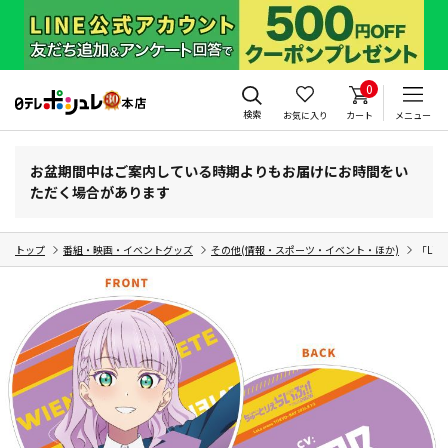
0
検索
お気に入り
カート
メニュー
お盆期間中はご案内している時期よりもお届けにお時間をい
ただく場合があります
トップ
番組・映画・イベントグッズ
その他(情報・スポーツ・イベント・ほか)
「Li