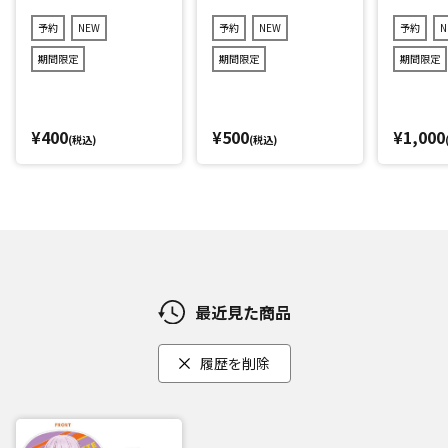
キャラver.)2点セット
r.)3点セット(ランダ
(ランダム12種)
ム11種)
予約
NEW
予約
NEW
予約
N
期間限定
期間限定
期間限定
¥400
¥500
¥1,000
(税込)
(税込)
最近見た商品
履歴を削除