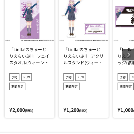
「Liella!のちゅーと
「Liella!のちゅーと
「Liel
りえらいぶ!!」フェイ
りえらいぶ!!」アクリ
りえら!!
スタオル(ウィーン・
ルスタンド(ウィー
ッジ(結那
マルガレーテ)
ン・マルガレーテ)
予約
NEW
予約
NEW
予約
N
期間限定
期間限定
期間限定
¥2,000
¥1,200
¥1,000
(税込)
(税込)