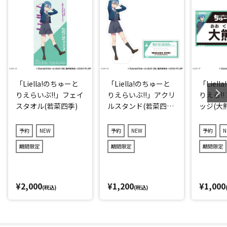
「Liella!のちゅーと
「Liella!のちゅーと
「Liel
りえらいぶ!!」フェイ
りえらいぶ!!」アクリ
りえら!!
スタオル(若菜四季)
ルスタンド(若菜四
ッジ(大
季)
予約
NEW
予約
NEW
予約
N
期間限定
期間限定
期間限定
¥2,000
¥1,200
¥1,000
(税込)
(税込)