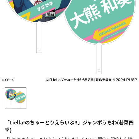
「Liella!のちゅーとりえらいぶ!!」ジャンボうちわ(若菜四
季)