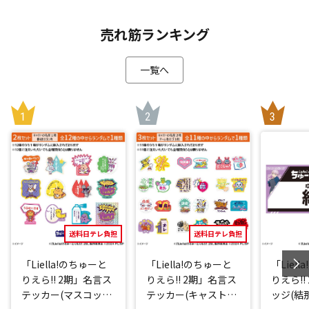
売れ筋ランキング
一覧へ
送料日テレ負担
送料日テレ負担
「Liella!のちゅーと
「Liella!のちゅーと
「Liel
りえら!! 2期」名言ス
りえら!! 2期」名言ス
りえら!!
テッカー(マスコット
テッカー(キャストve
ッジ(結那