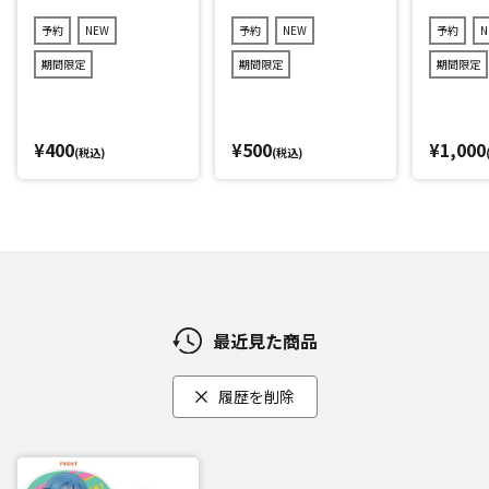
キャラver.)2点セット
r.)3点セット(ランダ
(ランダム12種)
ム11種)
予約
NEW
予約
NEW
予約
N
期間限定
期間限定
期間限定
¥400
¥500
¥1,000
(税込)
(税込)
最近見た商品
履歴を削除