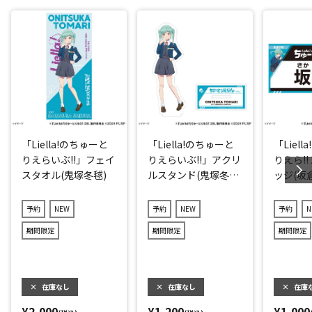
「Liella!のちゅーと
「Liella!のちゅーと
「Liel
りえらいぶ!!」フェイ
りえらいぶ!!」アクリ
りえら!!
スタオル(鬼塚冬毬)
ルスタンド(鬼塚冬
ッジ(坂
毬)
予約
NEW
予約
NEW
予約
N
期間限定
期間限定
期間限定
×
在庫なし
×
在庫なし
×
在庫
¥2,000
¥1,200
¥1,000