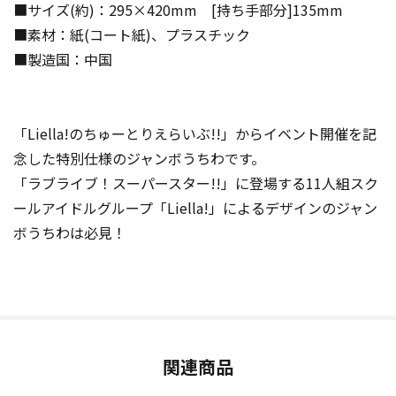
■サイズ(約)：295×420mm [持ち手部分]135mm
■素材：紙(コート紙)、プラスチック
■製造国：中国
「Liella!のちゅーとりえらいぶ!!」からイベント開催を記
念した特別仕様のジャンボうちわです。
「ラブライブ！スーパースター!!」に登場する11人組スク
ールアイドルグループ「Liella!」によるデザインのジャン
ボうちわは必見！
関連商品