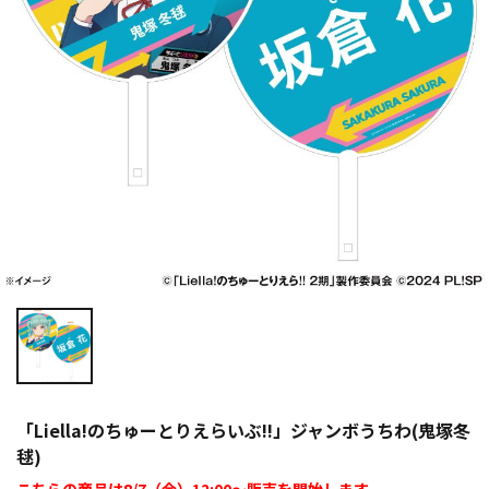
「Liella!のちゅーとりえらいぶ!!」ジャンボうちわ(鬼塚冬
毬)