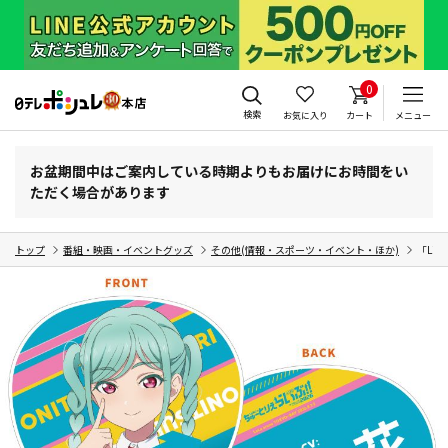
0
検索
お気に入り
カート
メニュー
お盆期間中はご案内している時期よりもお届けにお時間をい
ただく場合があります
トップ
番組・映画・イベントグッズ
その他(情報・スポーツ・イベント・ほか)
「Li