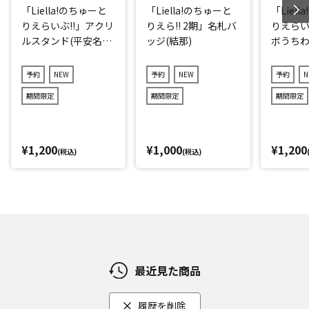
「Liella!のちゅーと
「Liella!のちゅーと
「Liel
りえらいぶ!!」アクリ
りえら!! 2期」名札バ
りえらい
ルスタンド(平安名す
ッジ(結那)
ボうちわ
みれ)
子)
予約
NEW
予約
NEW
予約
N
期間限定
期間限定
期間限定
¥1,200
¥1,000
¥1,200
(税込)
(税込)
最近見た商品
履歴を削除