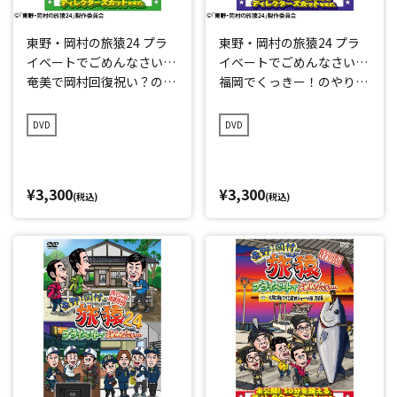
東野・岡村の旅猿24 プラ
東野・岡村の旅猿24 プラ
イベートでごめんなさい…
イベートでごめんなさい…
奄美で岡村回復祝い？の旅
福岡でくっきー！のやりた
プレミアム完全版
い事をやろうの旅 プレミ
アム完全版
DVD
DVD
¥3,300
¥3,300
(税込)
(税込)