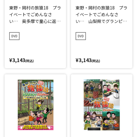
東野・岡村の旅猿18 プラ
東野・岡村の旅猿18 プラ
イベートでごめんなさ
イベートでごめんなさ
い… 奥多摩で童心に返っ
い… 山梨県でグランピン
て遊ぼうの旅 プレミアム
グの旅 プレミアム完全版
完全版
DVD
DVD
¥3,143
¥3,143
(税込)
(税込)