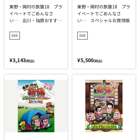
東野・岡村の旅猿18 プラ
東野・岡村の旅猿18 プラ
イベートでごめんなさ
イベートでごめんなさ
い… 出川・指原おすす
い… スペシャルお買得版
め 大分県の旅 ハラハラ
編 プレミアム完全版
DVD
DVD
¥3,143
¥5,500
(税込)
(税込)