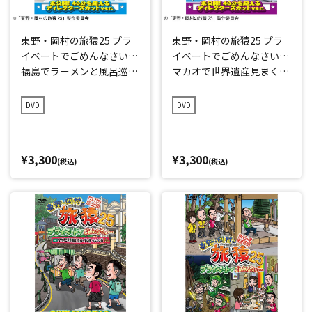
東野・岡村の旅猿25 プラ
東野・岡村の旅猿25 プラ
イベートでごめんなさい…
イベートでごめんなさい…
福島でラーメンと風呂巡り
マカオで世界遺産見まくり
の旅 プレミアム完全版
の旅 ワクワク編 プレミア
ム完全版
DVD
DVD
¥3,300
¥3,300
(税込)
(税込)