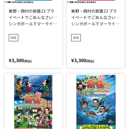
東野・岡村の旅猿23 プラ
東野・岡村の旅猿23 プラ
イベートでごめんなさい…
イベートでごめんなさい…
シンガポールでマーライオ
シンガポールでマーライオ
ン見まくりの旅 ワクワク
ン見まくりの旅 ドキドキ
編 プレミアム完全版
編 プレミアム完全版
DVD
DVD
¥3,300
¥3,300
(税込)
(税込)