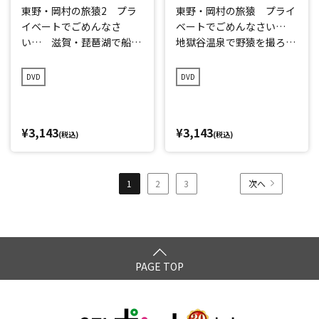
東野・岡村の旅猿2 プラ
東野・岡村の旅猿 プライ
イベートでごめんなさ
ベートでごめんなさい…
い… 滋賀・琵琶湖で船上
地獄谷温泉で野猿を撮ろ
クリスマスパーティーの
う!の旅＆是非見て欲しい
旅 プレミアム完全版
奈良の旅 プレミアム完全
DVD
DVD
版
¥3,143
¥3,143
(税込)
(税込)
1
2
3
次へ
PAGE TOP