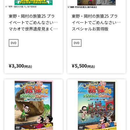
東野・岡村の旅猿25 プラ
東野・岡村の旅猿25 プラ
イベートでごめんなさい…
イベートでごめんなさい…
マカオで世界遺産見まくり
スペシャルお買得版
の旅 ウキウキ編 プレミア
ム完全版
DVD
DVD
¥3,300
¥5,500
(税込)
(税込)