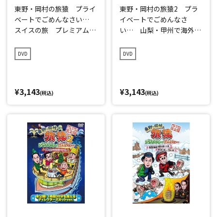
東野・岡村の旅猿 プライ
東野・岡村の旅猿2 プラ
ベートでごめんなさい…
イベートでごめんなさ
スイスの旅 プレミアム完
い… 山梨・甲州で海外ド
全版
ラマ観まくりの旅 プレミ
アム完全版
DVD
DVD
¥3,143
¥3,143
(税込)
(税込)