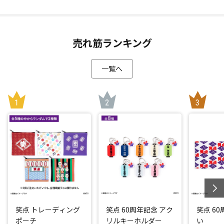
売れ筋ランキング
一覧へ
笑点 トレーディング
笑点 60周年記念 アク
笑点 6
ポーチ
リルキーホルダー
い