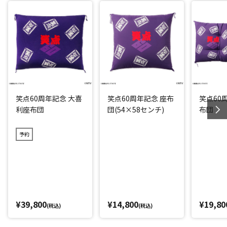
笑点60周年記念 大喜
笑点60周年記念 座布
笑点60
利座布団
団(54×58センチ)
布団
予約
¥39,800
¥14,800
¥19,80
(税込)
(税込)