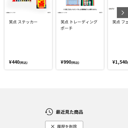
笑点 ステッカー
笑点 トレーディング
笑点 フ
ポーチ
¥440
¥990
¥1,540
(税込)
(税込)
最近見た商品
履歴を削除