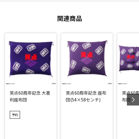
関連商品
笑点60周年記念 大喜
笑点60周年記念 座布
笑点60
利座布団
団(54×58センチ)
布団
予約