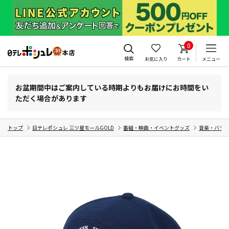
0
検索
お気に入り
カート
メニュー
お盆期間中はご案内している時期よりもお届けにお時間をい
ただく場合があります
トップ
日テレポシュレ 三ツ星モールGOLD
番組・映画・イベントグッズ
音楽・バラ