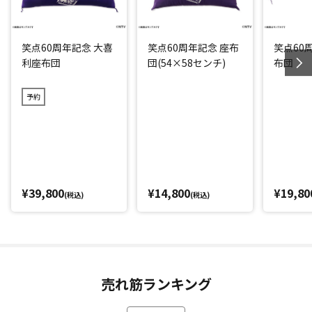
笑点60周年記念 大喜
笑点60周年記念 座布
笑点60
利座布団
団(54×58センチ)
布団
予約
¥39,800
¥14,800
¥19,80
(税込)
(税込)
売れ筋ランキング