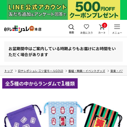
0
検索
お気に入り
カート
メニュー
お盆期間中はご案内している時期よりもお届けにお時間をい
ただく場合があります
トップ
日テレポシュレ 三ツ星モールGOLD
番組・映画・イベントグッズ
音楽・バラ