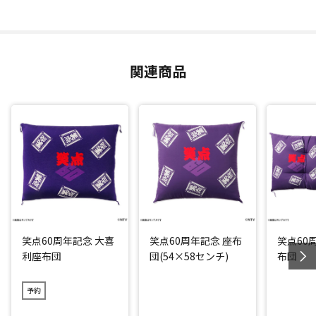
関連商品
笑点60周年記念 大喜
笑点60周年記念 座布
笑点60
利座布団
団(54×58センチ)
布団
予約