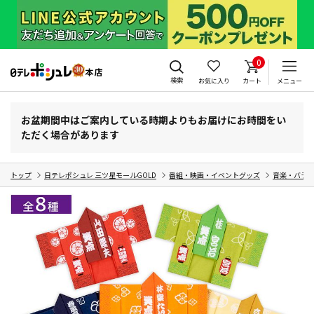
0
検索
お気に入り
カート
メニュー
お盆期間中はご案内している時期よりもお届けにお時間をい
ただく場合があります
トップ
日テレポシュレ 三ツ星モールGOLD
番組・映画・イベントグッズ
音楽・バラ