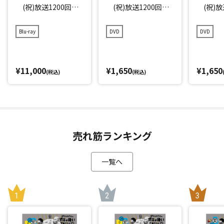
(祝)放送1200回突
(祝)放送1200回突
(祝)放
破記念Blu-ray 初回
破記念DVD 永久保
破記念D
限定永久保存版(21)
存版(21) (罰) 絶対
存版(21
Blu-ray
DVD
DVD
(罰) 絶対に笑っ
に笑ってはいけない
に笑っ
てはいけない大脱獄2
大脱獄24時 エピソー
大脱獄2
4時
ド1 午前8時～
ド2 午
¥11,000
¥1,650
¥1,650
(税込)
(税込)
売れ筋ランキング
一覧へ