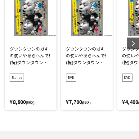
ダウンタウンのガキ
ダウンタウンのガキ
ダウン
の使いやあらへんで!
の使いやあらへんで!
の使いや
(祝)ダウンタウン結
(祝)ダウンタウン結
(祝)ダ
成40周年記念Blu-ray
成40周年記念DVD 初
成40周年
初回限定永久保存版
回限定永久保存版(2
久保存版(
Blu-ray
DVD
DVD
(28)(愛)D-1グランプ
8)(愛)D-1グランプリ
グラン
リ完全版+発掘!超貴
完全版+発掘!超貴重
重映像コレクション
映像コレクション
¥8,800
¥7,700
¥4,400
(税込)
(税込)