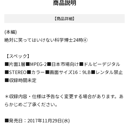
商品説明
【商品詳細】
(本編)
絶対に笑ってはいけない科学博士24時④
【スペック】
■片面1層■MPEG-2■日本市場向け■ドルビーデジタル
■STEREO■カラー■画面サイズ16：9LB■レンタル禁止
■収録時間未定
＊収録内容・仕様は予告なく変更する場合があります。あ
らかじめご了承ください。
■発売日：2017年11月29日(水)