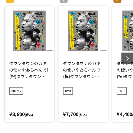
ダウンタウンのガキ
ダウンタウンのガキ
ダウン
の使いやあらへんで!
の使いやあらへんで!
の使いや
(祝)ダウンタウン結
(祝)ダウンタウン結
(祝)ダ
成40周年記念Blu-ray
成40周年記念DVD 初
成40周年
初回限定永久保存版
回限定永久保存版(2
久保存版(
Blu-ray
DVD
DVD
(28)(愛)D-1グランプ
8)(愛)D-1グランプリ
グラン
リ完全版+発掘!超貴
完全版+発掘!超貴重
重映像コレクション
映像コレクション
¥8,800
¥7,700
¥4,400
(税込)
(税込)