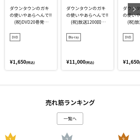
ダウンタウンのガキ
ダウンタウンのガキ
ダウン
の使いやあらへんで!!
の使いやあらへんで!!
の使いや
(祝)DVD20巻発売
(祝)放送1200回突
(祝)放
記念特別価格版(20)
破記念Blu-ray 初回
破記念D
(罰) 絶対に笑っ
限定永久保存版(21)
存版(21
DVD
Blu-ray
DVD
てはいけない地球防
(罰) 絶対に笑っ
に笑っ
衛軍24時 エピソー
てはいけない大脱獄2
大脱獄2
ド4 午後7時～
4時
ド1 午
¥1,650
¥11,000
¥1,650
(税込)
(税込)
売れ筋ランキング
一覧へ