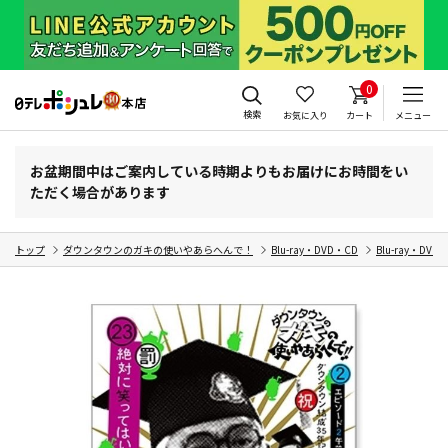
0
検索
お気に入り
カート
メニュー
お盆期間中はご案内している時期よりもお届けにお時間をい
ただく場合があります
トップ
ダウンタウンのガキの使いやあらへんで！
Blu-ray・DVD・CD
Blu-ray・DVD