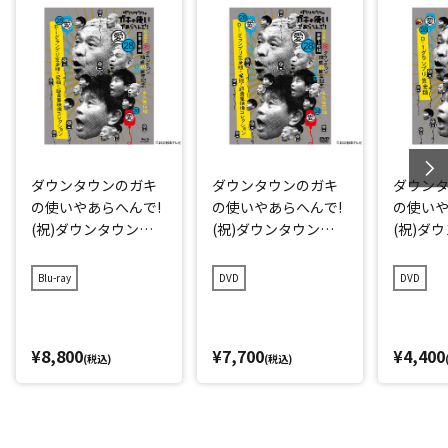
ダウンタウンのガキ
ダウンタウンのガキ
ダウン
の使いやあらへんで!
の使いやあらへんで!
の使いや
(祝)ダウンタウン結
(祝)ダウンタウン結
(祝)ダ
成40周年記念Blu-ray
成40周年記念DVD 初
成40周年
初回限定永久保存版
回限定永久保存版(2
久保存版(
Blu-ray
DVD
DVD
(28)(愛)D-1グランプ
8)(愛)D-1グランプリ
グラン
リ完全版+発掘!超貴
完全版+発掘!超貴重
重映像コレクション
映像コレクション
¥8,800
¥7,700
¥4,400
(税込)
(税込)