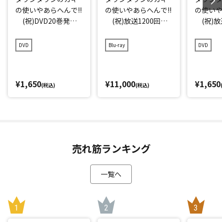
の使いやあらへんで!!
の使いやあらへんで!!
の使いや
(祝)DVD20巻発売
(祝)放送1200回突
(祝)放
記念特別価格版(20)
破記念Blu-ray 初回
破記念D
(罰) 絶対に笑っ
限定永久保存版(21)
存版(21
DVD
Blu-ray
DVD
てはいけない地球防
(罰) 絶対に笑っ
に笑っ
衛軍24時 エピソー
てはいけない大脱獄2
大脱獄2
ド4 午後7時～
4時
ド1 午
¥1,650
¥11,000
¥1,650
(税込)
(税込)
売れ筋ランキング
一覧へ