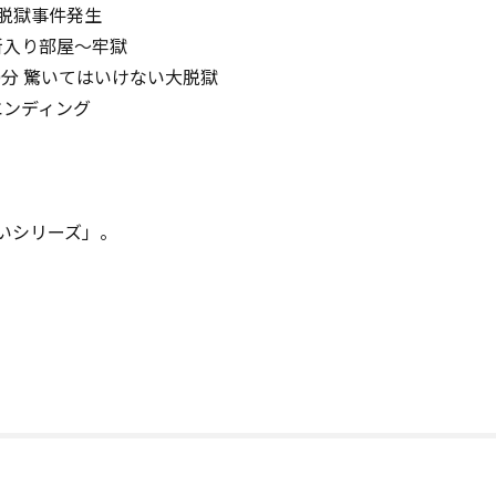
 脱獄事件発生
新入り部屋～牢獄
0分 驚いてはいけない大脱獄
エンディング
いシリーズ」。