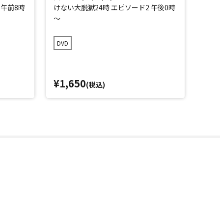
 午前8時
けない大脱獄24時 エピソード2 午後0時
けな
～
～
DVD
DVD
¥1,650
¥1,
(税込)