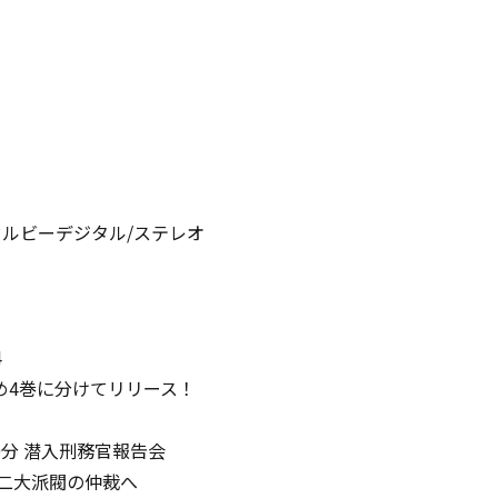
/ドルビーデジタル/ステレオ
4
め4巻に分けてリリース！
0分 潜入刑務官報告会
 二大派閥の仲裁へ