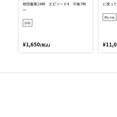
球防衛軍24時 エピソード4 午後7時
に笑って
～
Blu-ray
DVD
¥1,650
¥11,
(税込)