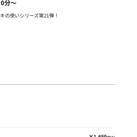
30分～
キの使いシリーズ第21弾！
￥1,650