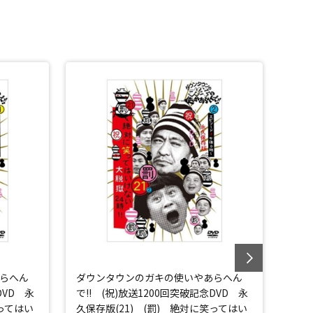
らへん
ダウンタウンのガキの使いやあらへん
ダウ
DVD 永
で!! (祝)放送1200回突破記念DVD 永
で!!
笑ってはい
久保存版(21) (罰) 絶対に笑ってはい
久保