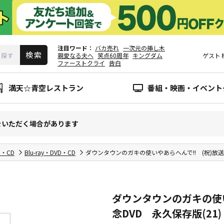
注目ワード
バカ売れ
一次元の挿し木
親愛なる夫へ
笑点60周年
キングダム
ゲスト
ファーストクライ
告白
満天☆青空レストラン
番組・映画・イベント
をいただく場合があります
D・CD
Blu-ray・DVD・CD
ダウンタウンのガキの使いやあらへんで!! (祝)放送1
ダウンタウンのガキの使い
念DVD 永久保存版(21