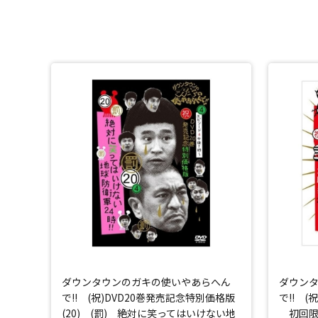
ダウンタウンのガキの使いやあらへん
ダウン
で!! (祝)DVD20巻発売記念特別価格版
で!! (
(20) (罰) 絶対に笑ってはいけない地
初回限定