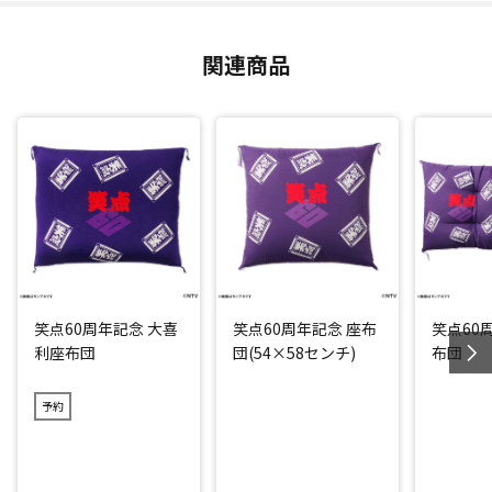
関連商品
笑点60周年記念 大喜
笑点60周年記念 座布
笑点60
利座布団
団(54×58センチ)
布団
予約