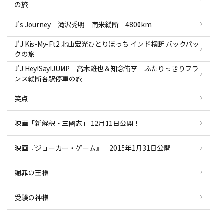
の旅
J’s Journey 滝沢秀明 南米縦断 4800km
J'J Kis-My-Ft2 北山宏光ひとりぼっち インド横断 バックパッ
クの旅
J'J Hey!Say!JUMP 高木雄也＆知念侑李 ふたりっきりフラ
ンス縦断各駅停車の旅
笑点
映画「新解釈・三國志」 12月11日公開！
映画『ジョーカー・ゲーム』 2015年1月31日公開
謝罪の王様
受験の神様