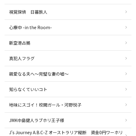
視覚探偵 日暮旅人
心療中 -in the Room-
新空港占拠
真犯人フラグ
親愛なる夫へ～完璧な妻の嘘～
知らなくていいコト
地味にスゴイ！校閲ガール・河野悦子
JMK中島健人ラブホリ王子様
J's Journey A.B.C-Z オーストラリア縦断 資金0円ワーホリ